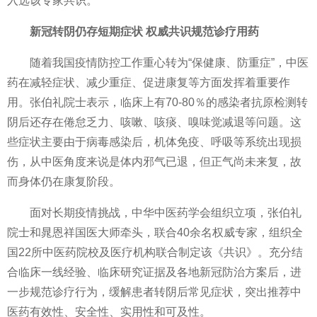
入选该专家共识。
新冠
转
阴
仍存短期症状 权威共识规范诊疗用药
随着我国
疫情
防控工作重心转为“保健康、防重症”，中医
药在减轻症状、减少重症、促进康复等方面发挥着重要作
用。张伯礼院士表示，临床上有70-80％的感染者抗原检测转
阴后还存在倦怠乏力、咳嗽、咳痰、嗅味觉减退等问题。这
些症状主要由于
病毒
感染后，机体免疫、呼吸等系统出现损
伤，从中医角度来说是体内邪气已退，但正气尚未来复，故
而身体仍在康复阶段。
面对长期
疫情
挑战，中华中医药学会组织立项，张伯礼
院士和晁恩祥国医大师牵头，联合40余名权威专家，组织全
国22所中医药院校及医疗机构联合制定该《共识》。充分结
合临床一线经验、临床研究证据及各地
新冠
防治方案后，进
一步规范诊疗行为，缓解患者转阴后常见症状，突出推荐中
医药有效
性
、安全
性
、实用
性
和可及
性
。