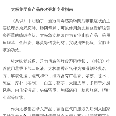
太极
集团多
产品多次亮相专业指南
《共识》中明确了
，
新冠
病毒
感染转阴后咳嗽症状的主
要机理是余邪恋肺、肺阴亏耗，可以使用急支糖浆缓解咳黄
痰严重的咳嗽症状。太极急支糖浆作为专业止咳产品，采用
鱼腥草、金荞麦、麻黄等传统药材，实现清热化痰、宣肺止
咳的功效。
针对味觉减退、乏力倦怠等脾虚湿阻症状，《共识》推
荐使用藿香正气口服液。太极藿香正气作为祛湿剂经典名
方，解表化湿，理气和中，组方含有广藿香、紫苏、苍术，
陈皮，厚朴（姜制），白芷，茯苓，大腹皮等，多用于外感
风寒、内伤湿滞证，头痛昏重、胸膈痞闷、脘腹胀痛、呕吐
泄泻等症状。
作为太极集团拳头产品，藿香正气口服液先后列入
国家