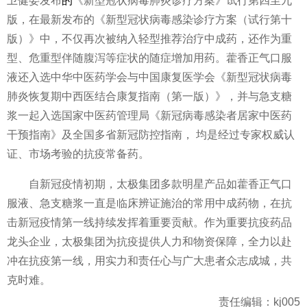
卫健委发布
的
《新型冠状
病毒
肺炎诊疗方案》试行第四至九
版，在最新发布的《新型冠状
病毒
感染诊疗方案（试行第十
版）》中，不仅再次被纳入轻型推荐治疗中成药，还作为重
型、危重型伴随腹泻等症状的随症增加用药。藿香正气口服
液还入选中华中医药学会与中国康复医学会《新型冠状
病毒
肺炎恢复期中西医结合康复指南（第一版）》，并与急支糖
浆一起入选
国家
中医药管理局《
新冠
病毒
感染者居家中医药
干预指南》及全国多省
新冠
防控指南， 均是经过专家权威认
证、市场考验的抗疫常备药。
自
新冠
疫情
初期，太极集团多款明星产品如藿香正气口
服液、急支糖浆一直是临床辨证施治的常用中成药物，在抗
击
新冠
疫情
第一线持续发挥着重要贡献。作为重要抗疫药品
龙头企业，太极集团为抗疫提供人力和物资保障，全力以赴
冲在抗疫第一线，用实力和责任心与广大患者众志成城，共
克时难。
责任编辑：kj005