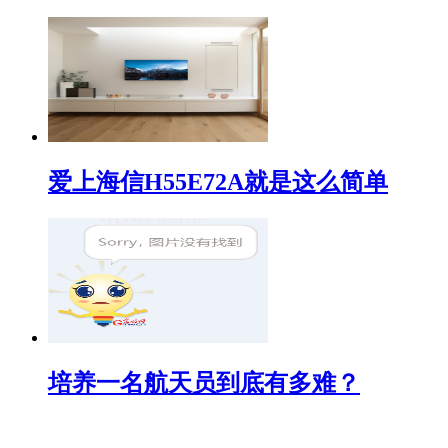
爱上海信H55E72A就是这么简单
培养一名航天员到底有多难？