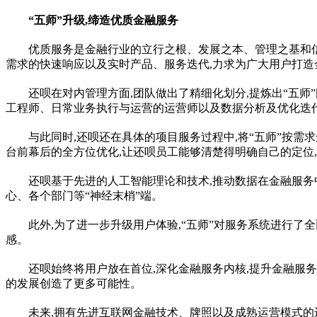
“五师”升级,缔造优质
金融
服务
优质服务是
金融
行业的立行之根、发展之本、管理之基和
需求的快速响应以及实时产品、服务迭代,力求为广大用户打造
还呗在对内管理方面,团队做出了精细化划分,提炼出“五师”
工程师、日常业务执行与运营的运营师以及数据分析及优化迭
与此同时,还呗还在具体的项目服务过程中,将“五师”按需求
台前幕后的全方位优化,让还呗员工能够清楚得明确自己的定位
还呗基于先进的人工智能理论和技术,推动数据在
金融
服务
心、各个部门等“神经末梢”端。
此外,为了进一步升级用户体验,“五师”对服务系统进行了
感。
还呗始终将用户放在首位,深化
金融
服务内核,提升
金融
服务
的发展创造了更多可能
性
。
未来,拥有先进互联网
金融
技术、牌照以及成熟运营模式的还