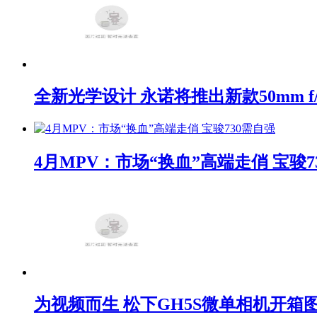
全新光学设计 永诺将推出新款50mm f/1
4月MPV：市场“换血”高端走俏 宝骏7
为视频而生 松下GH5S微单相机开箱