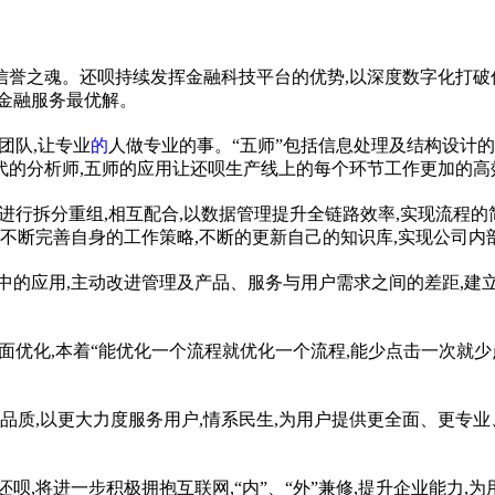
信誉之魂。还呗持续发挥
金融
科技
平
台的优势,以深度数字化打破
金融
服务最优解。
团队,让专业
的
人做专业的事。“五师”包括信息处理及结构设计
代的分析师,五师的应用让还呗生产线上的每个环节工作更加的高
进行拆分重组,相互配合,以数据管理提升全链路效率,实现流程的
,不断完善自身的工作策略,不断的更新自己的知识库,实现公司内
中的应用,主动改进管理及产品、服务与用户需求之间的差距,建
全面优化,本着“能优化一个流程就优化一个流程,能少点击一次就少
品质,以更大力度服务用户,情系民生,为用户提供更全面、更专
呗,将进一步积极拥抱互联网,“内”、“外”兼修,提升企业能力,为