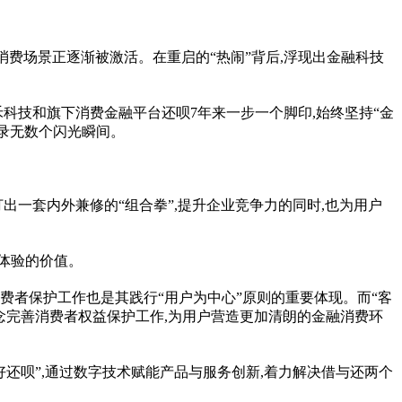
消费场景正逐渐被激活。在重启的“热闹”背后,浮现出
金融
科技
禾科技和旗下消费
金融
平
台还呗7年来一步一个脚印,始终坚持“
金
记录无数个闪光瞬间。
打出一套内外兼修的“组合拳”,提升企业竞争力的同时,也为用户
品体验的价值。
消费者保护工作也是其践行“用户为中心”原则的重要体现。而“客
念完善消费者权益保护工作,为用户营造更加清朗的
金融
消费环
好还呗”,通过数字技术赋能产品与服务创新,着力解决借与还两个