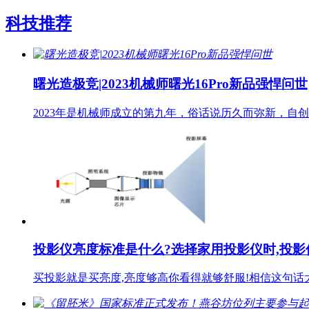
科技推荐
曙光造极竞|2023机械师曙光16Pro新品强悍问世
2023年是机械师成立的第九年，俗话说历久而弥新，
投影仪亮度标准是什么?选择家用投影仪时,投影
买投影就是买亮度,亮度够高你看得就够舒服!相信这句话