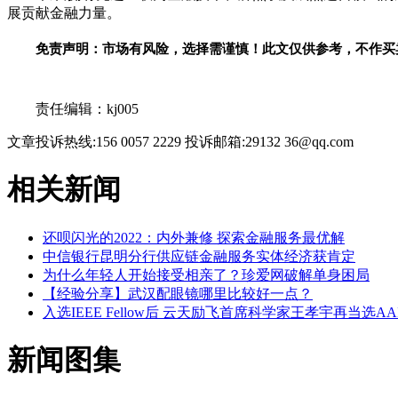
展贡献
金融
力量。
免责声明：市场有风险，选择需谨慎！此文仅供参考，不作买
关键词：
责任编辑：kj005
文章投诉热线:156 0057 2229 投诉邮箱:29132 36@qq.com
相关新闻
还呗闪光的2022：内外兼修 探索金融服务最优解
中信银行昆明分行供应链金融服务实体经济获肯定
为什么年轻人开始接受相亲了？珍爱网破解单身困局
【经验分享】武汉配眼镜哪里比较好一点？
入选IEEE Fellow后 云天励飞首席科学家王孝宇再当选AAIA 
新闻图集