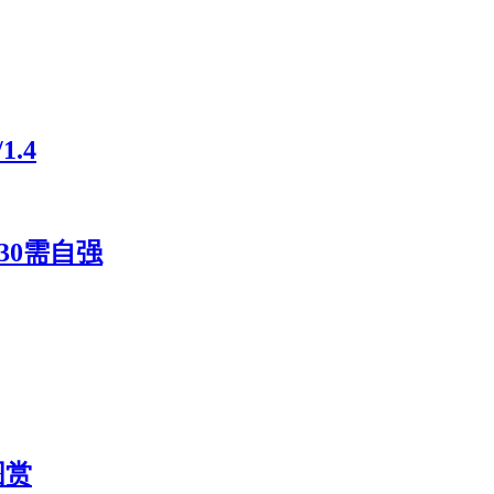
.4
30需自强
图赏