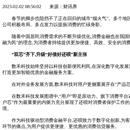
2023-02-02 08:56:02 来源：财讯界
春节的脚步也阻挡不了正在回归的城市“
烟
火气”。多个地
公司积极布局、多点发力以提振消费的忙碌身影。
随着中国居民消费需求的不断升级优化,消费
金融
也在我国
融
为民”的理念,为消费者持续提供更加便捷、高效、安全的消
“双芯”齐下,升级“好借好还呗”新主张
数禾科技始终坚持以科技创新便民利民,在深化数字化发展过程
打造更加智能优质的
金融
服务方案。
在对外业务发展方面,数禾科技对用户更侧重展开在“产品芯
在数禾科技发展图谱中,“用户”即是原动力。旗下消费
平
台
户芯”作为最重要的内驱力充分展现了还呗对消费者保护工作的
境。
作为科技驱动型消费
金融
平
台,还呗致力于数字化创新,为
环节的痛点,为用户提供更便捷、更优惠的消费信贷服务。