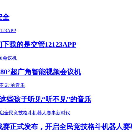
安全
载的是交管12123APP
S 180°超广角智能视频会议机
这些孩子听见“听不见”的音乐
年挑战赛正式发布，开启全民竞技格斗机器人赛