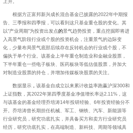
上升。
根据方正富邦新兴成长混合
基金
已披露的2022年中期报
告、三季报和四季报，可以看到这只
基金
重仓股的变化。其
以“产业周期”为
投资
出发点
的
景气趋势
投资
，重点挖掘即将进
入高景气阶段行业或个股的
投资
机会，注重景气的边际变
化，少量布局景气底部后续存在反转机会的行业或个股，不
偏执于单个行业。该
基金
上半年重仓制造业和
金融
业
股票
，
下半年重仓一些电子板块、医药板块等低估值
股票
，并加大
对制造业
股票
的持仓，并增加传媒板块
股票
的关注。
数据显示
，
该
基金
自成立以来累计收益率跑赢沪深300和
上证指数，其2022年第四季度
基金
净值增长率达2.11%，这
与该
基金
的
基金
经理乔培涛14年投研经验、6年
投资
经验分不
开。乔培涛曾长期担任机械、军工、钢铁、汽车、新能源等
行业研究员，研究功底扎实，并具备买方和卖方行业研究员
经历，研究功底扎实，在高端制造、新科技、周期等领域具