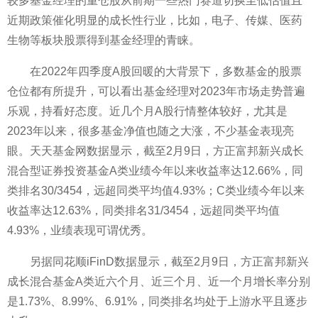
较多
基金
经理的重仓股从前期一些热门赛道切换至低估值且
近
期政策催化明显的成长
性
行业，比如，电子、传媒、医药
生物等板块
股票
得到
基金
经理的青睐。
在2022年四季度A股回暖的大背景下，多数
基金
的
股票
仓位都有所提升，可以看出
基金
经理对2023年市场走势普遍
乐观，持看好态度。
近
几个月A股行情整体较好，尤其是
2023年以来，很多
基金
净值也随之大涨，不少
基金
表现亮
眼。天天
基金
网数据显示，截至2月9日，方正富邦新兴成长
混合型证券
投资
基金
A类业绩今年以来收益率达12.66%，同
类排名30/3454，远超同类
平
均值4.93%；C类业绩今年以来
收益率达12.63%，同类排名31/3454，远超同类
平
均值
4.93%，业绩表现可谓优秀。
另据同花顺iFinD数据显示，截至2月9日，方正富邦新兴
成长混合
基金
A类
近
六个月、
近
三个月、
近
一个月增长率分别
是1.73%、8.99%、6.91%，同类排名均处于上游水
平
且逐步