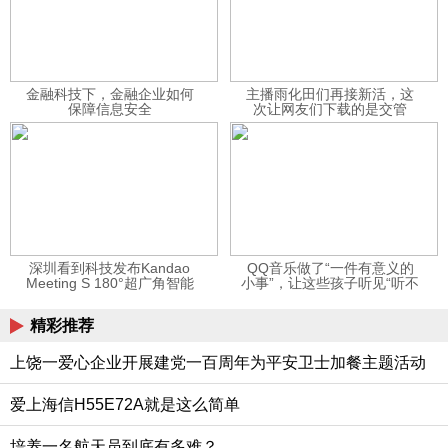
金融科技下，金融企业如何
主播雨化田们再接新活，这
保障信息安全
次让网友们下载的是交管
12123APP
深圳看到科技发布Kandao
QQ音乐做了“一件有意义的
Meeting S 180°超广角智能
小事”，让这些孩子听见“听不
视频会议机
见”的音乐
精彩推荐
上饶一爱心企业开展建党一百周年为平安卫士加餐主题活动
爱上海信H55E72A就是这么简单
培养一名航天员到底有多难？