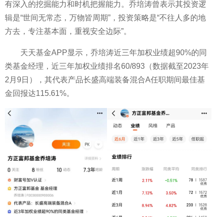
有深入的挖掘能力和时机把握能力。乔培涛曾表示其
投资
逻
辑是“世间无常态，万物皆周期”，
投资
策略是“不往人多的地
方去，专注基本面，重视安全边际”。
天天
基金
APP显示，乔培涛
近
三年加权业绩超90%的同
类
基金
经理，
近
三年加权业绩排名60/893（数据截至2023年
2月9日），其代表产品长盛高端装备混合A任职期间最佳
基
金
回报达115.61%。