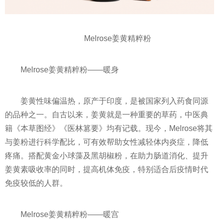
Melrose姜黄精粹粉
Melrose姜黄精粹粉——暖身
姜黄
性
味偏温热，原产于印度，是被
国家
列入药食同源
的品种之一。自古以来，姜黄就是一种重要的草药，中医典
籍《本草图经》《医林篡要》均有记载。现今，Melrose将其
与姜粉进行科学配比，可有效帮助女
性
减轻体内炎症，降低
疼痛。搭配黄金小球藻及黑胡椒粉，在助力肠道消化、提升
姜黄素吸收率的同时，提高机体免疫，特别适合后
疫情
时代
免疫较低的人群。
Melrose姜黄精粹粉——暖宫