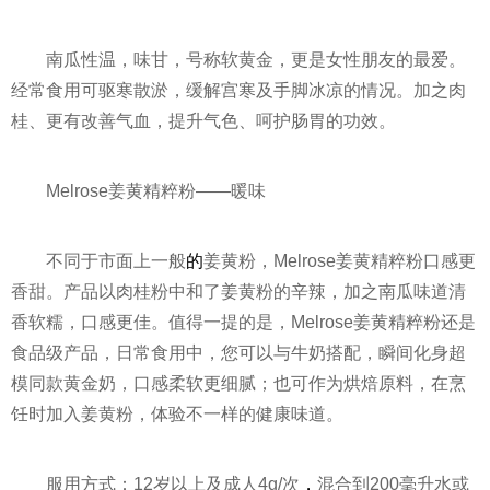
南瓜
性
温，味甘，号称软黄金，更是女
性
朋友的最爱。
经常食用可驱寒散淤，缓解宫寒及手脚冰凉的情况。加之肉
桂、更有改善气血，提升气色、呵护肠胃的功效。
Melrose姜黄精粹粉——暖味
不同于市面上一般
的
姜黄粉，Melrose姜黄精粹粉口感更
香甜。产品以肉桂粉中和了姜黄粉的辛辣，加之南瓜味道清
香软糯，口感更佳。值得一提的是，Melrose姜黄精粹粉还是
食品级产品，日常食用中，您可以与牛奶搭配，瞬间化身超
模同款黄金奶，口感柔软更细腻；也可作为烘焙原料，在烹
饪时加入姜黄粉，体验不一样的健康味道。
服用方式：12岁以上及成人4g/次
，
混合到200毫升水或