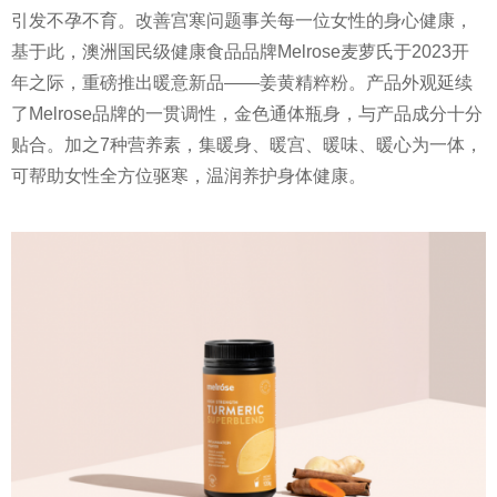
引发不孕不育。改善宫寒问题事关每一位女
性
的身心健康，
基于此，澳洲国民级健康食品品牌Melrose麦萝氏于2023开
年之际，重磅推出暖意新品——姜黄精粹粉。产品外观延续
了Melrose品牌的一贯调
性
，金色通体瓶身，与产品成分十分
贴合。加之7种营养素，集暖身、暖宫、暖味、暖心为一体，
可帮助女
性
全方位驱寒，温润养护身体健康。