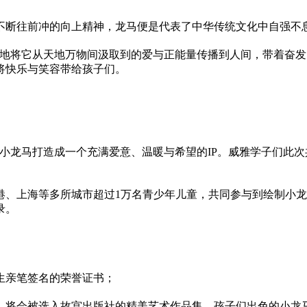
不断往前冲的向上
精神
，龙马便是代表了中华传统文化中自强不
断地将它从天地万物间汲取到的爱与正能量传播到人间，带着奋发
将快乐与笑容带给孩子们。
小龙马打造成一个充满爱意、温暖与希望的IP。威雅学子们此
香港、上海等多所城市超过1万名青少年儿童，共同参与到绘制小
录。
生亲笔签名的荣誉证书；
，将会被选入故宫出版社的精美艺术作品集，孩子们出色的小龙