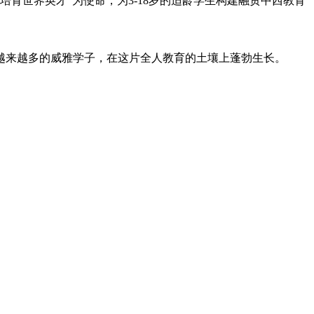
根基、培育世界英才”为使命，为3-18岁的适龄学生构建融贯中西教育
越来越多的威雅学子，在这片全人教育的土壤上蓬勃生长。