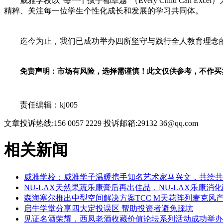
威雅学校以“每一个孩子都卓越”（Every Child Ca
精粹、关注每一位学生个
性
化成长和发展的学
习
共同体。
迄今为止，我们已成功举办四所坚守与践行全人教育理念
免责声明：市场有风险，选择需谨慎！此文仅供参考，不作买
关键词：
责任编辑：kj005
文章投诉热线:156 0057 2229 投诉邮箱:29132 36@qq.com
相关新闻
威雅学校：威雅学子温暖携手知名艺术家马兴文，共绘共
NU-LAX天然果蔬乐康膏后再出佳品，NU-LAX乐康消
森海塞尔推出中型空间解决方案TCC M天花阵列麦克风
启牛学堂分享四大定投误区 帮助投资者避免踩坑
见证名酒荣耀，西凤老酒收藏价值论坛系列活动成功举办