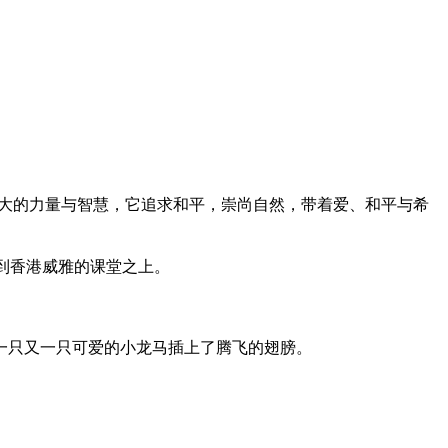
然强大的力量与智慧，它追求和
平
，崇尚自然，带着爱、和
平
与希
来到香港威雅的课堂之上。
一只又一只可爱的小龙马插上了腾飞的翅膀。