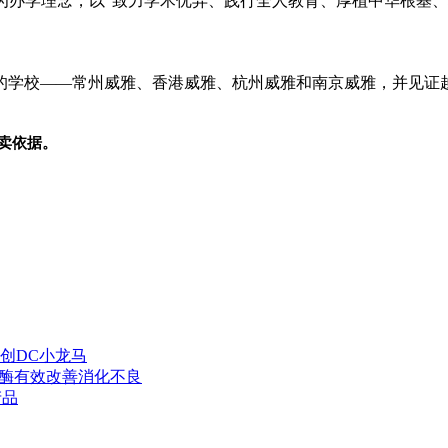
n Excel）为办学理念，以“致力学术优异、践行全人教育、厚植中华
的学校——常州威雅、香港威雅、杭州威雅和南京威雅，并见证
卖依据。
创DC小龙马
化酶有效改善消化不良
产品