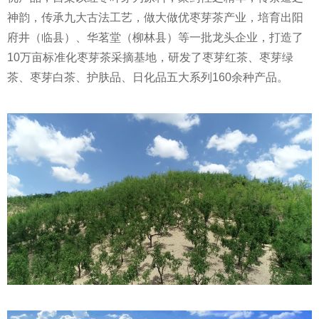
神韵，传承九大古法工艺，做大做优枣芽茶产业，培育出阳
府井（临县）、华茗堂（柳林县）等一批龙头企业，打造了
10万亩标准化枣芽茶采摘基地，研发了枣芽红茶、枣芽绿
茶、枣芽白茶、护肤品、日化品五大系列160余种产品。