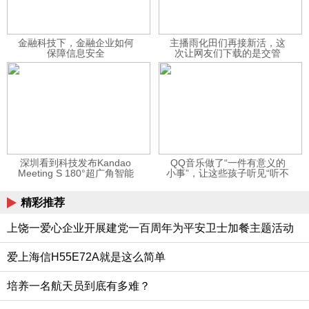
金融科技下，金融企业如何
主播雨化田们再接新活，这
保障信息安全
次让网友们下载的是交管
12123APP
深圳看到科技发布Kandao
QQ音乐做了“一件有意义的
Meeting S 180°超广角智能
小事”，让这些孩子听见“听不
视频会议机
见”的音乐
精彩推荐
上饶一爱心企业开展建党一百周年为平安卫士加餐主题活动
爱上海信H55E72A就是这么简单
培养一名航天员到底有多难？