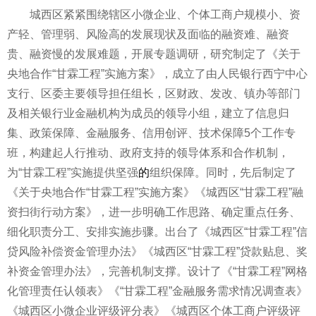
城西区紧紧围绕辖区小微企业、个体工商户规模小、资
产轻、管理弱、风险高的发展现状及面临的融资难、融资
贵、融资慢的发展难题，开展专题调研，研究制定了《关于
央地合作“甘霖工程”实施方案》，成立了由人民银行西宁中心
支行、区委主要领导担任组长，区财政、发改、镇办等部门
及相关银行业
金融
机构为成员的领导小组，建立了信息归
集、政策保障、
金融
服务、信用创评、技术保障5个工作专
班，构建起人行推动、政府支持的领导体系和合作机制，
为“甘霖工程”实施提供坚强
的
组织保障。同时，先后制定了
《关于央地合作“甘霖工程”实施方案》《城西区“甘霖工程”融
资扫街行动方案》，进一步明确工作思路、确定重点任务、
细化职责分工、安排实施步骤。出台了《城西区“甘霖工程”信
贷风险补偿资金管理办法》《城西区“甘霖工程”贷款贴息、奖
补资金管理办法》，完善机制支撑。设计了《“甘霖工程”网格
化管理责任认领表》《“甘霖工程”
金融
服务需求情况调查表》
《城西区小微企业评级评分表》《城西区个体工商户评级评