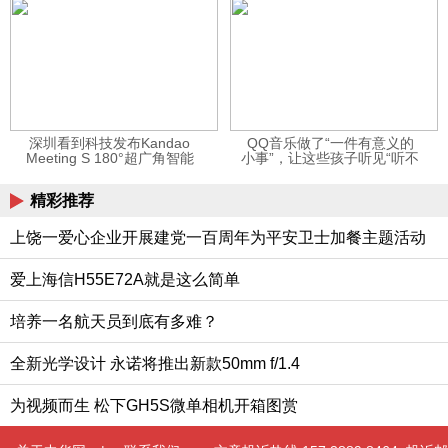
深圳看到科技发布Kandao
QQ音乐做了“一件有意义的
Meeting S 180°超广角智能
小事”，让这些孩子听见“听不
视频会议机
见”的音乐
精彩推荐
上饶一爱心企业开展建党一百周年为平安卫士加餐主题活动
爱上海信H55E72A就是这么简单
培养一名航天员到底有多难？
全新光学设计 永诺将推出新款50mm f/1.4
为视频而生 松下GH5S微单相机开箱图赏