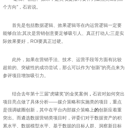
个方向”，石岩说。
首先是包括数据逻辑、效果逻辑等在内运营逻辑一定要
能够自洽;其次是营销创意要足够吸引人、真正打动人;三是实
际效果要好，ROI要真正过硬。
此外，如果在营销手法、技术、运营手段等方面有比较
超前的、突破
性
的成功尝试，那么可以作为“创新”的亮点来为
参评项目增加吸引力。
结合去年第十三届“虎啸奖”的金奖案例
，
石岩对如何突出
项目亮点做了具体分析——媒介策略和实施类的项目，重点
是强调破圈创新，其中在
平
台内部媒介策略上
的
创新应着重
突出。而遴选数据营销类项目时，评委们对于数据资产的积
累水
平
、数据模型水
平
、基于数据的目标人群、洞察新目标