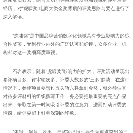
席
团成员石岩，结合其历届评审经验及电商领域的多年从业
经历，对“虎啸奖”电商大类金奖背后的评奖思路与要点进行了
深入解读。
“虎啸奖”是中国品牌营销数字化领域具有专业影响力的综
合
性
奖项，受到行业内外的广泛认可和好评，众多企业、机
构都对这一奖项高度重视。
石岩表示，随着“虎啸奖”影响力的扩大，评奖活动呈现出
参评项目多、评审轮次多、评委人数多的“三多”趋势。在这种
情况下，参评项目要想过五关斩六将拿到金奖，就必须认真
对待参评材料的组织撰写工作，务必要把最重要的亮点凸显
出来，争取在第一时间吸引评委的注意力，进而打动评委的
情感，给评委留下鲜明深刻的印象。
“逻辑、创意、效果，是奖项提报时要作为重点突出的三