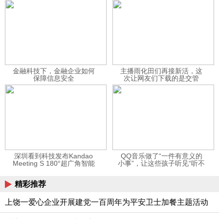
金融科技下，金融企业如何
主播雨化田们再接新活，这
保障信息安全
次让网友们下载的是交管
12123APP
深圳看到科技发布Kandao
QQ音乐做了“一件有意义的
Meeting S 180°超广角智能
小事”，让这些孩子听见“听不
视频会议机
见”的音乐
精彩推荐
上饶一爱心企业开展建党一百周年为平安卫士加餐主题活动