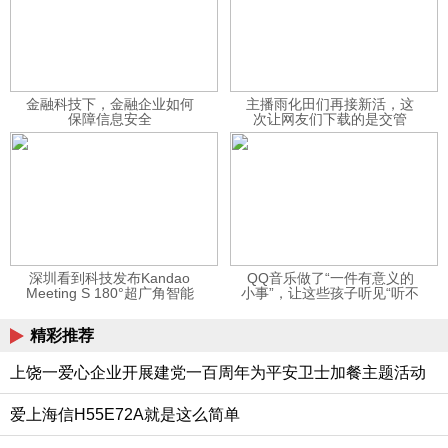
金融科技下，金融企业如何
主播雨化田们再接新活，这
保障信息安全
次让网友们下载的是交管
12123APP
深圳看到科技发布Kandao
QQ音乐做了“一件有意义的
Meeting S 180°超广角智能
小事”，让这些孩子听见“听不
视频会议机
见”的音乐
精彩推荐
上饶一爱心企业开展建党一百周年为平安卫士加餐主题活动
爱上海信H55E72A就是这么简单