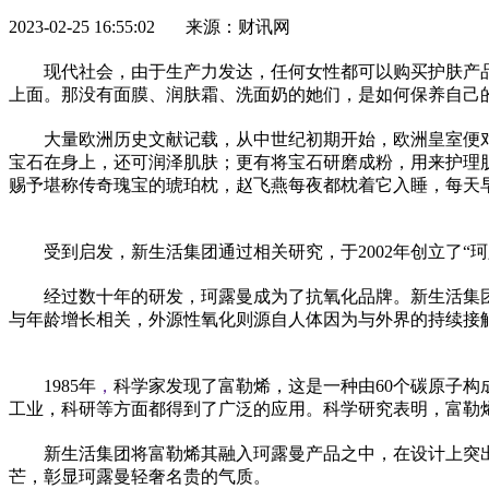
2023-02-25 16:55:02 来源：财讯网
现代社会，由于生产力发达，任何女性都可以购买护肤产
上面。那没有面膜、润肤霜、洗面奶的她们，是如何保养自己
大量欧洲历史文献记载，从中世纪初期开始，欧洲皇室便
宝石在身上，还可润泽肌肤；更有将宝石研磨成粉，用来护理
赐予堪称传奇瑰宝的琥珀枕，赵飞燕每夜都枕着它入睡，每天
受到启发，新生活集团通过相关研究，于2002年创立了
经过数十年的研发，珂露曼成为了抗氧化品牌。新生活集团
与年龄增长相关，外源性氧化则源自人体因为与外界的持续接
1985年
，
科学家发现了富勒烯，这是一种由60个碳原子
工业，科研等方面都得到了广泛的应用。科学研究表明，富勒
新生活集团将富勒烯其融入珂露曼产品之中，在设计上突
芒，彰显珂露曼轻奢名贵的气质。