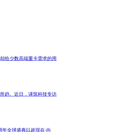
但却给少数高端重卡需求的用
所趋。近日，译筑科技专访
周年全球盛典以趁现在·向