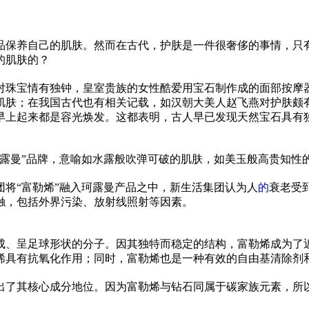
品保养自己的肌肤。然而在古代，护肤是一件很奢侈的事情，只
的肌肤的？
对珠宝情有独钟，皇室贵族的女性酷爱用宝石制作成的面部按摩
肌肤；在我国古代也有相关记载，如汉朝大美人赵飞燕对护肤颇
早上起来都是容光焕发。这都表明，古人早已发现天然宝石具有
“珂露曼”品牌，意喻如水露般吹弹可破的肌肤，如美玉般高贵知
将“富勒烯”融入珂露曼产品之中，新生活集团认为人
的
衰老受
触，包括外界污染、放射线照射等因素。
构成、呈足球形状的分子。因其独特而稳定的结构，富勒烯成为了
烯具有抗氧化作用；同时，富勒烯也是一种有效的自由基清除剂
出了其核心成分地位。因为富勒烯与钻石同属于碳家族元素，所