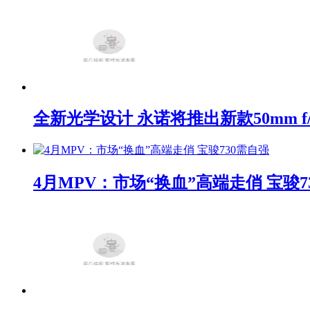
全新光学设计 永诺将推出新款50mm f/1
4月MPV：市场“换血”高端走俏 宝骏7