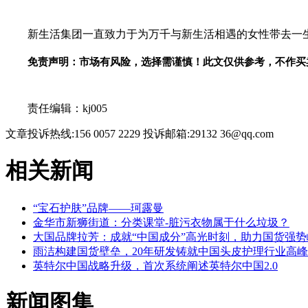
新生活集团一直致力于为万千与新生活相遇的女性带去一
免责声明：市场有风险，选择需谨慎！此文仅供参考，不作买
关键词：
责任编辑：kj005
文章投诉热线:156 0057 2229 投诉邮箱:29132 36@qq.com
相关新闻
“宝石护肤”品牌——珂露曼
金华市新狮街道：分类课堂-脏污衣物属于什么垃圾？
大国品牌拉芳：成就“中国成分”高光时刻，助力国货强势
雨洁构建国货壁垒，20年研发铸就中国头皮护理行业高峰
英特尔中国战略升级，首次系统阐述英特尔中国2.0
新闻图集