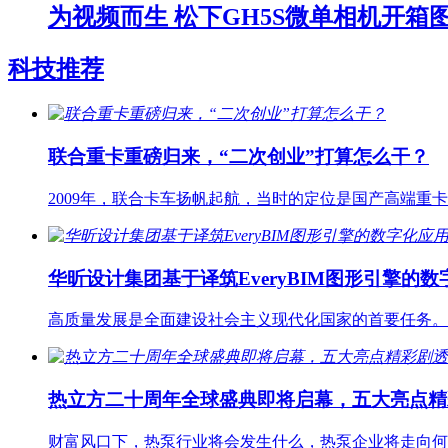
为视频而生 松下GH5S微单相机开箱
科技推荐
联合重卡重磅归来，“二次创业”打算怎么干？
2009年，联合卡车扬帆起航，当时的定位是国产高端重
华昕设计集团基于译筑EveryBIM图形引擎的
高质量发展是全面建设社会主义现代化国家的首要任务。
热立方二十周年全球盛典即将启幕，五大亮点精
财富风口下，热泵行业将会发生什么，热泵企业将走向何