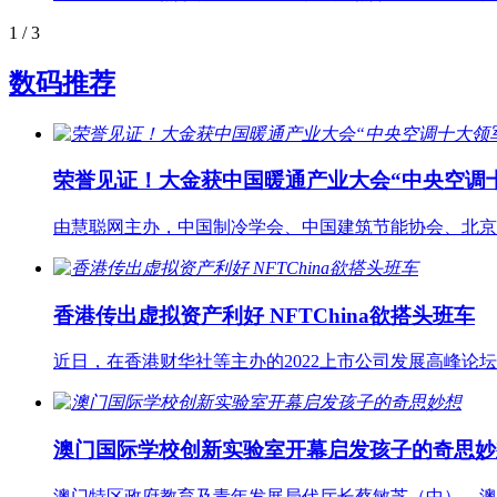
1
/ 3
数码推荐
荣誉见证！大金获中国暖通产业大会“中央空调
由慧聪网主办，中国制冷学会、中国建筑节能协会、北京
香港传出虚拟资产利好 NFTChina欲搭头班车
近日，在香港财华社等主办的2022上市公司发展高峰
澳门国际学校创新实验室开幕启发孩子的奇思妙
澳门特区政府教育及青年发展局代厅长蔡敏芝（中）、澳门国