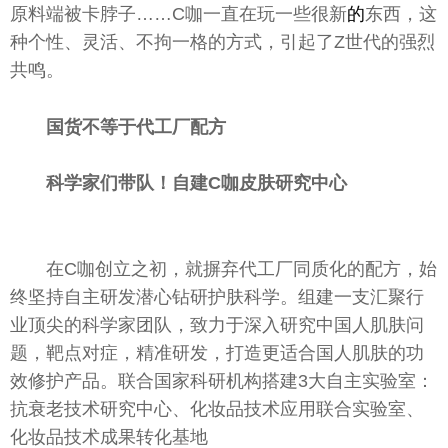
原料端被卡脖子……C咖一直在玩一些很新
的
东西，这
种个
性
、灵活、不拘一格的方式，引起了Z世代的强烈
共鸣。
国货
不等于
代工厂配方
科学家们带队！自建
C
咖
皮肤研究中心
在C咖创立之初，就摒弃代工厂同质化的配方，始
终坚持自主研发潜心钻研护肤科学。组建一支汇聚行
业顶尖的科学家团队，致力于深入研究
中国
人肌肤问
题，靶点对症，精准研发，打造更适合国人肌肤的功
效修护产品。
联合国
家科研机构搭建3大自主实验室：
抗衰老技术研究中心、化妆品技术应用联合实验室、
化妆品技术成果转化基地