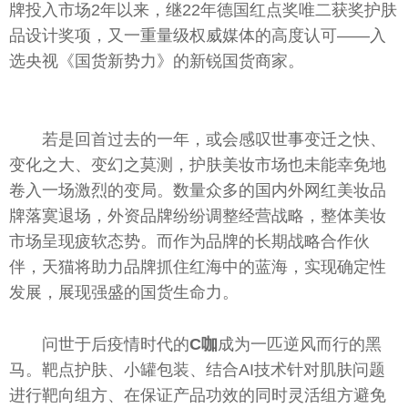
牌投入市场2年以来，继22年德国红点奖唯二获奖护肤
品设计奖项，又一重量级权威媒体的高度认可——入
选
央视
《国货新势力》的新锐国货商家。
若是回首过去的一年，或会感叹世事变迁之快、
变化之大、变幻之莫测，护肤美妆市场也未能幸免地
卷入一场激烈的变局。数量众多的国内外网红美妆品
牌落寞退场，外资品牌纷纷调整经营战略，整体美妆
市场呈现疲软态势。而作为品牌的长期战略合作伙
伴，天猫将助力品牌抓住红海中的蓝海，实现确定
性
发展，展现强盛的国货生命力。
问世于后
疫情
时代的
C
咖
成为一匹逆风而行的黑
马。靶点护肤、小罐包装、结合AI技术针对肌肤问题
进行靶向组方、在保证产品功效的同时灵活组方避免