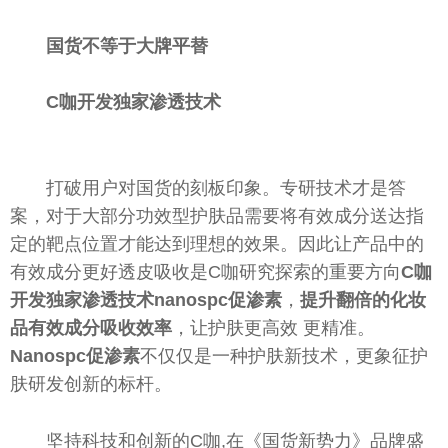
国货
不等于
大牌
平
替
C咖开发独家渗透技术
打破用户对国货的刻板印象。专研技术才是答
案，对于大部分功效型护肤品需要将有效成分送达指
定的靶点位置才能达到理想的
效果
。因此让产品中的
有效成分更好透皮吸收是C咖研究探索的
重要
方向
C
咖
开发独家渗透技术
nanospc
促渗素
，
提升
翻倍
的化妆
品有效成分吸收效率
，让护肤更高效 更精准。
Nanospc
促渗素
不仅仅是一种护肤新技术，更象征护
肤研发创新的标杆。
坚持科技和创新的C咖,在《国货新势力》品牌盛