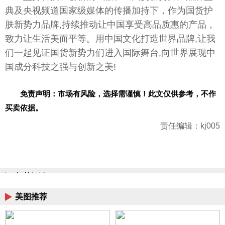
典及
央视
频道
国家
级媒体的传播加持下，作为国货护
肤新势力品牌,持续推动让
中国
享受高品质惠的产品，
致力让生活美而
平
等。用
中国
文化打造世界品牌,让我
们一起见证国货新势力们进入国际舞
台
,向世界展现
中
国
成分科技之强与创新之美!
免责声明：市场有风险，选择需谨慎！此文仅供参考，不作
买卖依据。
责任编辑：kj005
相关阅读
美图推荐