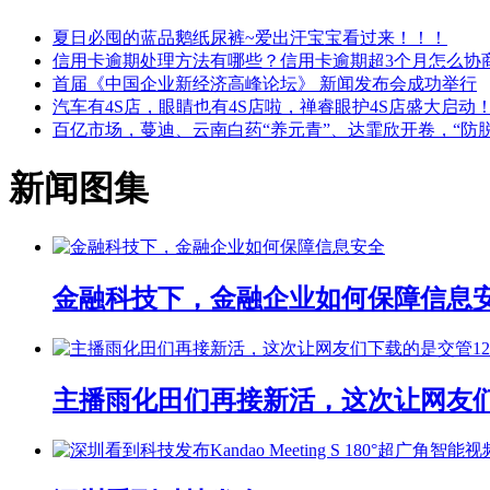
夏日必囤的蓝品鹅纸尿裤~爱出汗宝宝看过来！！！
信用卡逾期处理方法有哪些？信用卡逾期超3个月怎么协
首届《中国企业新经济高峰论坛》 新闻发布会成功举行
汽车有4S店，眼睛也有4S店啦，禅睿眼护4S店盛大启动
百亿市场，蔓迪、云南白药“养元青”、达霏欣开卷，“防
新闻图集
金融科技下，金融企业如何保障信息
主播雨化田们再接新活，这次让网友们下