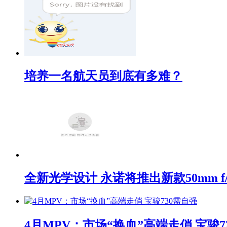
培养一名航天员到底有多难？
全新光学设计 永诺将推出新款50mm f/1
4月MPV：市场“换血”高端走俏 宝骏7