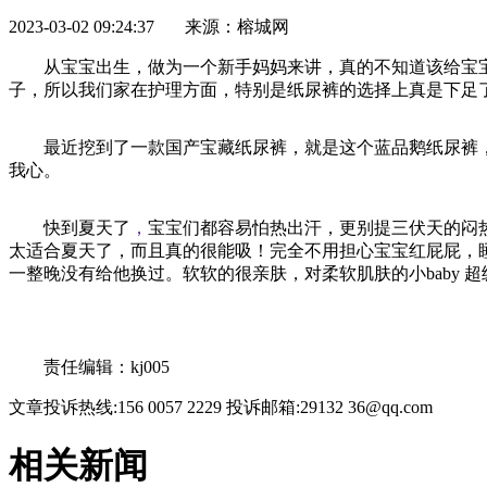
2023-03-02 09:24:37 来源：榕城网
从宝宝出生，做为一个新手妈妈来讲，真的不知道该给宝
子，所以我们家在护理方面，特别是纸尿裤的选择上真是下足
最
近
挖到了一款国产宝藏纸尿裤，就是这个蓝品鹅纸尿裤
我心。
快到夏天了
，
宝宝们都容易怕热出汗，更别提三伏天的闷
太适合夏天了，而且真的很能吸！完全不用担心宝宝红屁屁，
一整晚没有给他换过。软软的很亲肤，对柔软肌肤的小baby 
关键词：
责任编辑：kj005
文章投诉热线:156 0057 2229 投诉邮箱:29132 36@qq.com
相关新闻