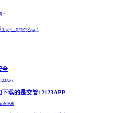
商？
！
脱生发”生意该怎么做？
安全
载的是交管12123APP