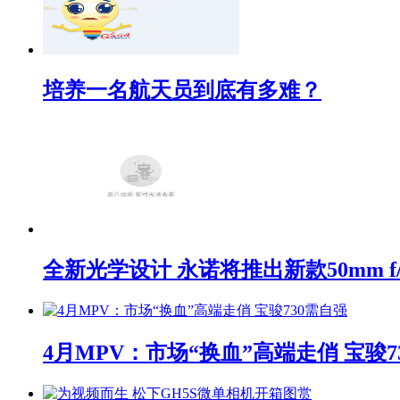
培养一名航天员到底有多难？
全新光学设计 永诺将推出新款50mm f/1
4月MPV：市场“换血”高端走俏 宝骏7