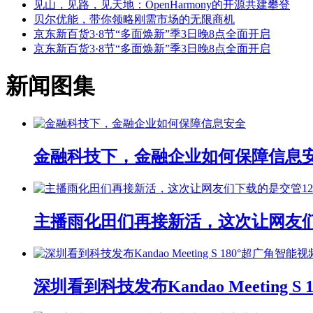
见山，见路，见天地：OpenHarmony的开源共建攀登
贝尔优能，带你领略刚需市场的无限商机
京东新百货3·8节“多面焕新”季3日晚8点全面开启
京东新百货3·8节“多面焕新”季3日晚8点全面开启
新闻图集
金融科技下，金融企业如何保障信息
主播雨化田们再接新活，这次让网友们下
深圳看到科技发布Kandao Meeting 