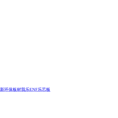
新环保板材我乐ENF乐芯板