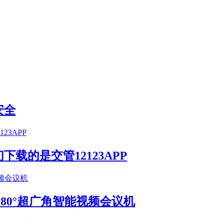
安全
载的是交管12123APP
S 180°超广角智能视频会议机