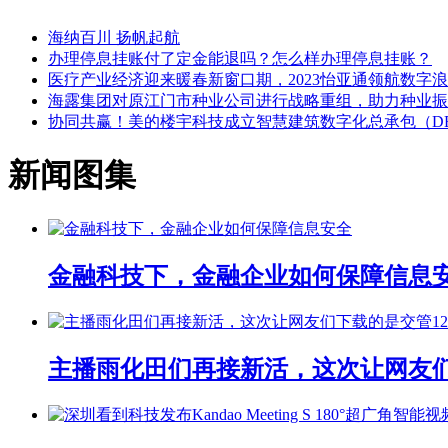
海纳百川 扬帆起航
办理停息挂账付了定金能退吗？怎么样办理停息挂账？
医疗产业经济迎来暖春新窗口期，2023怡亚通领航数字
海露集团对原江门市种业公司进行战略重组，助力种业振
协同共赢！美的楼宇科技成立智慧建筑数字化总承包（DE
新闻图集
金融科技下，金融企业如何保障信息
主播雨化田们再接新活，这次让网友们下