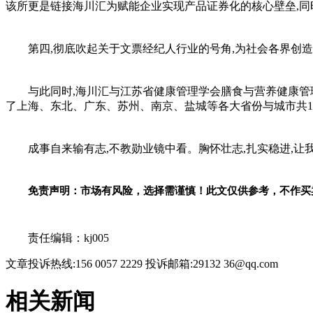
该所更是链接海川汇为赋能企业实现产品证券化的核心壁垒,同
第四,彻底吹起关于文票经纪人行业的号角,为社会各界创
与此同时,海川汇与江苏省健康管理学会膳食与营养健康
了上海、东北、广东、苏州、南京、盐城等各大省份与城市共13
成事自来输有志,不教勋业镜中看。胸怀壮志,扎实稳进,让
免责声明：市场有风险，选择需谨慎！此文仅供参考，不作买
关键词：
责任编辑：kj005
文章投诉热线:156 0057 2229 投诉邮箱:29132 36@qq.com
相关新闻