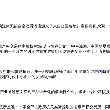
丽的江南无锡白金汉爵酒店迎来了来自全国各地的贵客嘉宾,欢聚一
化产权交易数字版权商城(以下简称苏文)、中科瀛海、中国华夏联
短短的一个月内的时间内将文票经纪人这份创新职业推上了历史舞
度打磨和
贯彻
执行。第一,他精彩演绎了海川汇简单又纯粹
的
商业
疫情
时代中小企业的发展助推器!
全产业通过苏文实现产品证券化的前瞻
性
企业。该企业以中科院技
。该所是唯一一家全部由政府机关实际控股的省级产权交易所。同