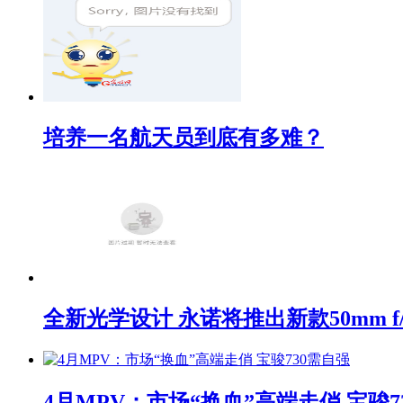
培养一名航天员到底有多难？
全新光学设计 永诺将推出新款50mm f/1
4月MPV：市场“换血”高端走俏 宝骏7