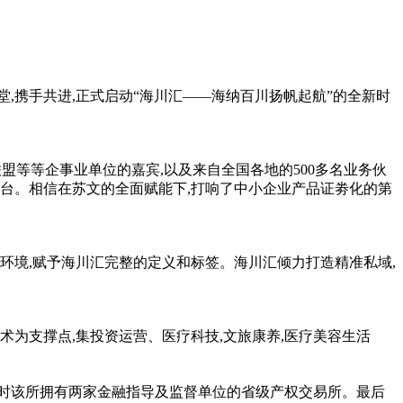
堂,携手共进,正式启动“海川汇——海纳百川扬帆起航”的全
新时
盟等等企事业单位的嘉宾,以及来自全国各地的500多名业务伙
台。相信在苏文的全面赋能下,打响了中小企业产品证劵化的第
环境,赋予海川汇完整的定义和标签。海川汇倾力打造精准私域,
术为支撑点,集
投资
运营、医疗科技,文旅康养,医疗美容生活
时该所拥有两家
金融
指导及监督单位的省级产权交易所。最后