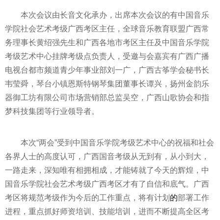
本次会议由长音文化承办，出席本次会议的有中国音乐
学院社会艺术考级广西考区主任，全球音乐教育联盟广西常
务理事长黄绍强先生和广西各地市考区主任及中国音乐学院
考级艺术中心挂牌考级点负责人，受邀与会嘉宾有广西广播
电视台都市频道青少年事业部刘一广，广西古筝学会秘书长
韦莹舜，琴台小镇恩斯特钢琴集团董事长谭兴，扬州金韵乐
器御工坊有限公司市场营销部总监吴空，广西山歌协会和指
梦科技集团等行业领导者。
本次“
两会
”受到中国音乐学院考级艺术中心的祝福和社会
各界人士的高度认可，广西国音考级从无到有，从小到大，
一路走来，深知唯有相拥相成，才能铸就了今天的辉煌，中
国音乐学院社会艺术考级广西考区才有了自信和底气。广西
考区将规范考级作为今后的工作重点，将有计划
的
部署工作
进程，重点抓好师资培训、技能培训，进而不断提高全区考