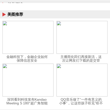
相关阅读
美图推荐
金融科技下，金融企业如何
主播雨化田们再接新活，这
保障信息安全
次让网友们下载的是交管
12123APP
深圳看到科技发布Kandao
QQ音乐做了“一件有意义的
Meeting S 180°超广角智能
小事”，让这些孩子听见“听不
视频会议机
见”的音乐