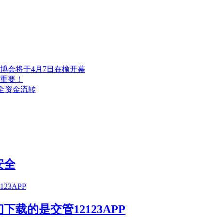
博会将于4月7日在榆开幕
重要！
安全资金流转
安全
载的是交管12123APP