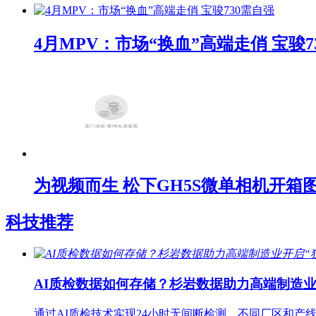
4月MPV：市场“换血”高端走俏 宝骏7
为视频而生 松下GH5S微单相机开箱
科技推荐
AI质检数据如何存储？杉岩数据助力高端制造业
通过AI质检技术实现24小时无间断检测，不同厂区和