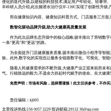
便化的迭代升级,以硬核的科技技术,满足用户年轻化、轻奢华、
丰科研人员介绍,此次频谱水治疗仪JF-139C实现了创新
性
升级
而在健康知识内容、健康知识科普方式、门店服务三方面,
数智化驱动品牌升级
,
助力大健康高质量发展
作为此次品牌生态升级中的核心战略,骏丰推出了营销数字
一条“更高”和“更远”的路。
为全面提升门店健康服务质量,骏丰推出
微信
小程序等智能
验。此外,数字化的实现也让服务全链路数字化、可视化、智能
随着人民健康需求的不断升级,大健康产业正迎来前所未有
气、行稳致远的毅力,不遗余力担起时代赋予的使命。在大健康
免责声明：市场有风险，选择需谨慎！此文仅供参考，不作买
关键词：
责任编辑：kj005
文章投诉热线:156 0057 2229 投诉邮箱:29132 36@qq.com