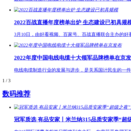
2022百战直播年度榜单出炉 生态建设已初具规
3月10日，由好看视频、百家号、百战直播联合主办的好
2022年度中国电线电缆十大领军品牌榜单在京
电线电缆制造行业的发展与进步，是关系国计民生的一件
1
/ 3
数码推荐
冠军质选 有品安家丨米兰纳315品质安家季“超