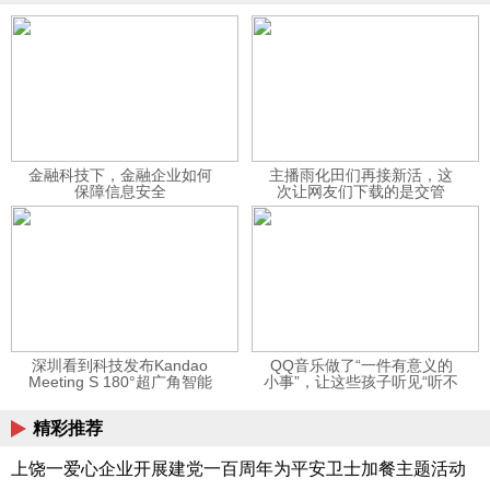
金融科技下，金融企业如何
主播雨化田们再接新活，这
保障信息安全
次让网友们下载的是交管
12123APP
深圳看到科技发布Kandao
QQ音乐做了“一件有意义的
Meeting S 180°超广角智能
小事”，让这些孩子听见“听不
视频会议机
见”的音乐
精彩推荐
上饶一爱心企业开展建党一百周年为平安卫士加餐主题活动