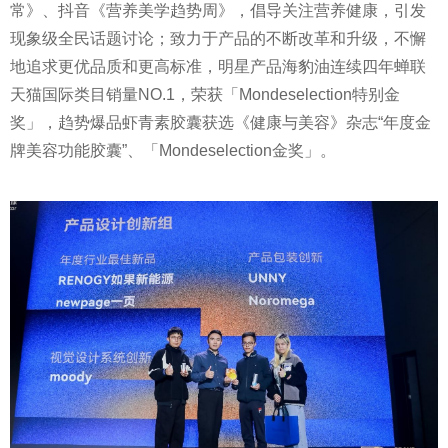
常》、抖音《营养美学趋势周》，倡导关注营养健康，引发
现象级全民话题讨论；致力于产品的不断改革和升级，不懈
地追求更优品质和更高标准，明星产品海豹油连续四年蝉联
天猫国际类目销量NO.1，荣获「Mondeselection特别金
奖」，趋势爆品虾青素胶囊获选《健康与美容》杂志“年度金
牌美容功能胶囊”、「Mondeselection金奖」。