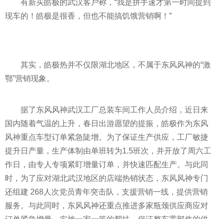
有新买皓极的武汉客户称，“我是拼手速才第一时间提到
现车的！皓极是很香，但也不能搞饥饿营销啊！”
其实，皓极热并不仅限湖北地区，不属于东风风神的“激
鄂”营销现象。
据了东风风神武汉工厂总装车间工作人员介绍，
近
日来
国内随着气温的上升，春日出游愿望的提振，皓极作为东风
风神重点车型订单紧急陡增。为了保证生产供应，工厂敏捷
提升日产量，生产体制由单班转为1.5班次，并开放了周六工
作日，由专人专项紧盯增量订单，并快速匹配生产。与此同
时，为了应对湖北武汉地区的店端热销状态，东风风神专门
还组建 268人次党员青年突击队，支援营销一线，提供营销
服务。与此同时，东风风神还重点推进多家瓶颈供应商应对