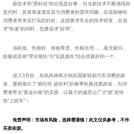
新技术和“黑科技”的出现是好事，但当新技术不断涌现和
迭代时，其发展速度应该与消费者的需求同频，应该能够给
消费者带来实打实的好处。这就要求车企的技术研发，在追
求“快速”的同时，也要追求“好用”。
油耗低、
性
能好、体验尊贵、价格合理……毫无疑问，
皓极就是将“理论领先”与“实践领先”结合得最好的一个。
进入3月份，东风风神再次响应
国家
鼓励汽车消费的政
策，重磅推出了“购任
性
超给利”的春季钜惠优惠政策，为消
费者带去“真金白银”的实惠，以最大的诚意让广大“皓”友快
快“上皓车”！
免责声明：市场有风险，选择需谨慎！此文仅供参考，不作
买卖依据。