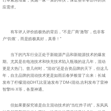
订单紧急增量，实施一家一策的帮扶，保证整车零部件的供
应需求。
有车评人评价皓极热的背后，“不是厂商‘激鄂’，也非客
户‘饥饿’，而是皓极真好，真香！”
当下的汽车行业正处于新能源产品和新能源技术的爆发
期。尤其是在电池技术和快充技术陷入瓶颈的这几年，混动
更是大热门。曾几何时，“混动”还是合资品牌的天下，但这几
年，自主品牌的混动技术更是如雨后春笋般冒了出来：长城
发布了柠檬混动DHT,比亚迪发布了DM-i混动,吉利发布了雷神
智擎Hi·X等，各显神通。
但如果要探究谁是自主混动技术的“当红炸子鸡”，东风风