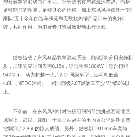
神马赫双擎混动当仁不让。皓极热的背后就是技术热。皓极
足够能打的
性
能，足够良心的价格，加上东风风神依托于“
国
家
队”五十余年的造车积淀和无数款热销产品带来的良好口
碑，共同作用，为消费者打造极致混动出行体验。
皓极搭载了东风马赫双擎混动系统，能做到0分贝安静起
步，加速响应时间仅需0.15s，综合功率180kW，综合扭矩
540N·m，动力超越一大片2.0T同级车型，油耗却低至
4.8L（NEDC油耗），相比同级2.0T燃油车至少节油50%以
上。
不久前
，
在东风风神针对皓极组织的节油挑战赛湖北区
域赛上，武汉、襄阳、十堰三站冠军的
平
均百公里油耗竟然
控制到了2.86L
的
惊人成绩。另外，皓极以1910mm车宽与