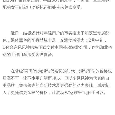
2825mm轴距更达到了中级SUV的水
平
，同级唯一且全系标
配的女王副驾电动腿托还能够带来尊崇享受。
近
日，皓极还针对年轻用户的审美推出了幻夜黑专属配
色，通体黑色的车身酷炫十足，充满动感活力；2月中旬，
144台东风风神皓极正式交付中国移动湖北公司，作为湖北移
动的工作用车深受客户喜爱。
在曾经“两田”作为混动代名词的时代，混动车型的价格也
居高不下，让不少用户望而却步。但以东风风神为代表的自
主品牌，凭借领先的自研技术及更强劲的动力表现，后发制
人；更凭借更亲民的价格，让混动从“意难
平
”到触手可及。