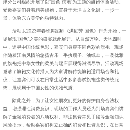
津分公司组织开展了以“国色·旗袍”为主题的旗袍体验活动。
受邀嘉宾们身着精美旗袍，置身于天津古文化街，一步一
景，体验东方美学的独特魅力。
活动以2023年春晚舞蹈剧《满庭芳·国色》作为开始，一
场展现“国色”之美的盛宴就此展开。从自然万物、天地四时
中，追寻中国传统色彩，嘉宾们身穿不同色彩的旗袍，现场
伴随着江南风情的悠扬古乐，手执扇子、油纸伞，一袭优雅
的旗袍把中华女
性
的柔美与端庄展现得淋漓尽致。活动现场
邀请了旗袍文化传播人为大家讲解传统旗袍适用场合和礼
仪，让嘉宾们可以在日常生活中多多尝试旗袍这类传统服
饰，展现属于中国女
性
的优雅气质。
除此之外
，
为了让女
性
朋友们更好的保护自身合法权
益，增强理
性
消费意识，现场的工作人员还为到场嘉宾们讲
解了
金融
消费者的八项权利、
非法
集资常见手段等
金融
知识
风险提示，帮助嘉宾们树立正确
的
消费和
投资
意识，在日常