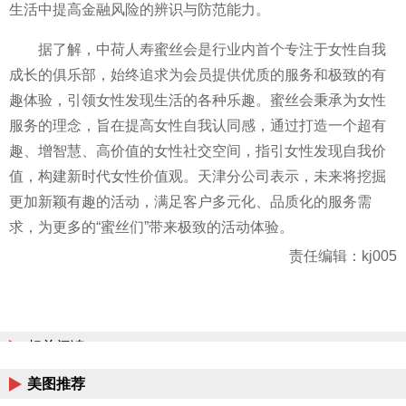
生活中提高
金融
风险的辨识与防范能力。
据了解，中荷人寿蜜丝会是行业内首个专注于女
性
自我
成长的俱乐部，始终追求为会员提供优质的服务和极致的有
趣体验，引领女
性
发现生活的各种乐趣。蜜丝会秉承为女
性
服务的理念，旨在提高女
性
自我认同感，通过打造一个超有
趣、增智慧、高价值的女
性
社交空间，指引女
性
发现自我价
值，构建
新时代
女
性
价值观。天津分公司表示，未来将挖掘
更加新颖有趣的活动，满足客户多元化、品质化的服务需
求，为更多的“蜜丝们”带来极致的活动体验。
责任编辑：kj005
相关阅读
美图推荐