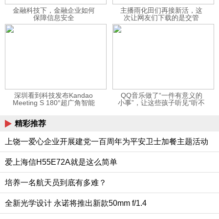
金融科技下，金融企业如何
主播雨化田们再接新活，这
保障信息安全
次让网友们下载的是交管
12123APP
深圳看到科技发布Kandao
QQ音乐做了“一件有意义的
Meeting S 180°超广角智能
小事”，让这些孩子听见“听不
视频会议机
见”的音乐
精彩推荐
上饶一爱心企业开展建党一百周年为平安卫士加餐主题活动
爱上海信H55E72A就是这么简单
培养一名航天员到底有多难？
全新光学设计 永诺将推出新款50mm f/1.4