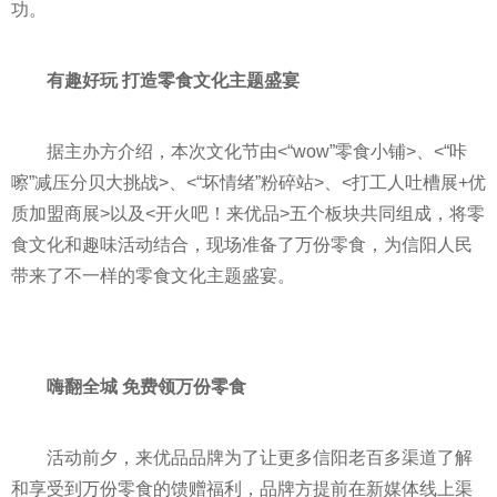
功。
有趣好玩 打造零食文化主题盛宴
据主办方介绍，本次文化节由<“wow”零食小铺>、<“咔
嚓”减压分贝大挑战>、<“坏情绪”粉碎站>、<打工人吐槽展+优
质加盟商展>以及<开火吧！来优品>五个板块共同组成，将零
食文化和趣味活动结合，现场准备了万份零食，为信阳人民
带来了不一样的零食文化主题盛宴。
嗨翻全城 免费领万份零食
活动前夕，来优品品牌为了让更多信阳老百多渠道了解
和享受到万份零食的馈赠福利，品牌方提前在新媒体线上渠