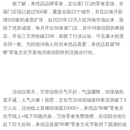
据了解，来优品品牌零食，定位家门口的零食卖场，全
国门店现已超过500家，覆盖全国22个城市，并且以每月新
增100家的速度扩张，自2022年12月入驻河南市场以来，取
得了优异成绩，每月开出50多家门店，其中河南信阳拱桥路
店，开业三天营收破22W，刷新了行业认知，可见爆火程度
非同一般。为回馈河南人民对来优品喜爱，来优品首届“咔
嚓”零食文化节落地河南信阳胜利北路步行街。
活动仅两天，尽管信阳天气不好，气温骤降，但现场热
度不减，人气火爆！据悉，文化节活动现场接待客流突破了3
万人次，活动线上直播间场观10000+，来优品“咔嚓”零食文
化节线上+线下同频共振，万份零食免费馈赠，在信阳当地引
起了巨大反响，来优品首届“咔嚓”零食文化节取得了圆满的成