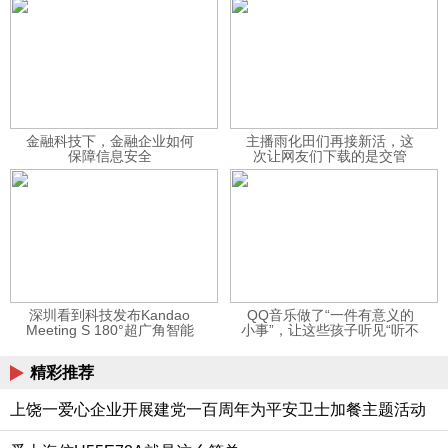
金融科技下，金融企业如何
主播雨化田们再接新活，这
保障信息安全
次让网友们下载的是交管
12123APP
深圳看到科技发布Kandao
QQ音乐做了“一件有意义的
Meeting S 180°超广角智能
小事”，让这些孩子听见“听不
视频会议机
见”的音乐
精彩推荐
上饶一爱心企业开展建党一百周年为平安卫士加餐主题活动