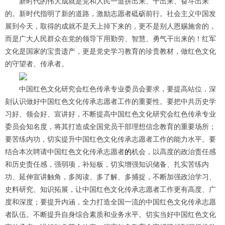
新时代的伟大成就是党和人民一道拼出来、干出来、奋斗出来
的。新时代指明了新的道路，激励志愿者砥砺前行。社会主义中国发
展到今天，取得的成就不是天上掉下来的，更不是别人恩赐施舍的，
而是广大人民群众在党的领导下用勤劳、智慧、勇气干出来的！红军
文化是国家的宝贵遗产，更是党史学习教育的珍贵教材，做红色文化
的守望者、传承者。
中国红色文化研究会红色传承专业委员会要求，要提高站位，深
刻认识做好中国红色文化传承志愿者工作的重要性。要把中共历史学
习好、领会好、宣讲好，不断提高中国红色文化研究会红色传承专业
委员会知名度，将其打造成全国党员干部理想信念教育的重要场所；
要苦练内功，切实提升中国红色文化传承志愿者工作的能力水平。要
结合本次聘请中国红色文化传承志愿者
的
机会，以高度的政治责任感
和历史责任感，强弱项，补短板，切实增强知识储备、扎实苦练内
功、延伸宣讲触角，多阅读、多了解、多捕捉，不断加强政治学习、
史料研究、知识拓展，让中国红色文化传承志愿者工作更有高度、广
度和深度；要提升内涵，全力打造全国一流的中国红色文化传承志愿
者队伍。不断提升自身综合素质和业务水平。切实当好中国红色文化