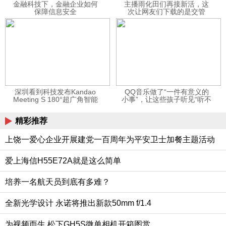
金融科技下，金融企业如何
主播雨化田们再接新活，这
保障信息安全
次让网友们下载的是交管
12123APP
深圳看到科技发布Kandao
QQ音乐做了“一件有意义的
Meeting S 180°超广角智能
小事”，让这些孩子听见“听不
视频会议机
见”的音乐
精彩推荐
上饶一爱心企业开展建党一百周年为平安卫士加餐主题活动
爱上海信H55E72A就是这么简单
培养一名航天员到底有多难？
全新光学设计 永诺将推出新款50mm f/1.4
为视频而生 松下GH5S微单相机开箱图赏