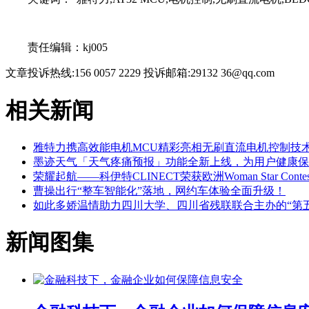
关键词：
责任编辑：kj005
文章投诉热线:156 0057 2229 投诉邮箱:29132 36@qq.com
相关新闻
雅特力携高效能电机MCU精彩亮相无刷直流电机控制技
墨迹天气「天气疼痛预报」功能全新上线，为用户健康保
荣耀起航——科伊特CLINECT荣获欧洲Woman Star Cont
曹操出行“整车智能化”落地，网约车体验全面升级！
如此多娇温情助力四川大学、四川省残联联合主办的“第
新闻图集