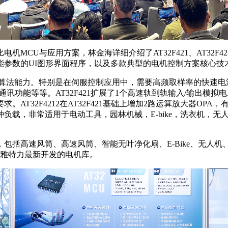
U与应用方案，林金海详细介绍了AT32F421、AT32F4212
性能参数的UI图形界面程序，以及多款典型的电机控制方案核心技
快速高效的算法能力。特别是在伺服控制应用中，需要高频取样率的快速电
能等等。AT32F421扩展了1个高速轨到轨输入/输出模拟电压比
AT32F4212在AT32F421基础上增加2路运算放大器O
负载，非常适用于电动工具，园林机械，E-bike，洗衣机，
包括高速风筒、高速风筒、智能无叶净化扇、E-Bike、无人
行了雅特力最新开发的电机库。