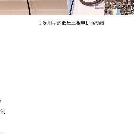
1.泛用型的低压三相电机驱动器
路
控制
C”