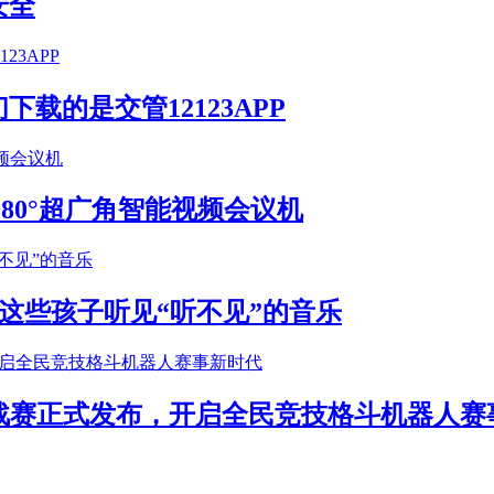
安全
载的是交管12123APP
S 180°超广角智能视频会议机
这些孩子听见“听不见”的音乐
年挑战赛正式发布，开启全民竞技格斗机器人赛