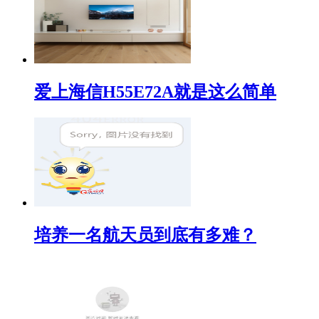
爱上海信H55E72A就是这么简单
培养一名航天员到底有多难？