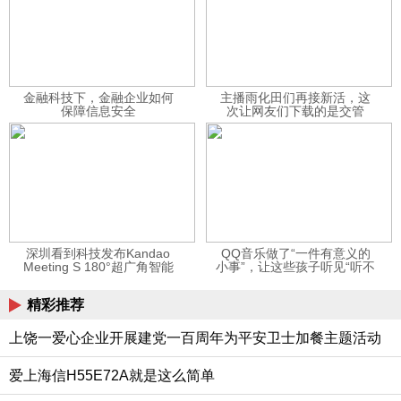
金融科技下，金融企业如何
主播雨化田们再接新活，这
保障信息安全
次让网友们下载的是交管
12123APP
深圳看到科技发布Kandao
QQ音乐做了“一件有意义的
Meeting S 180°超广角智能
小事”，让这些孩子听见“听不
视频会议机
见”的音乐
精彩推荐
上饶一爱心企业开展建党一百周年为平安卫士加餐主题活动
爱上海信H55E72A就是这么简单