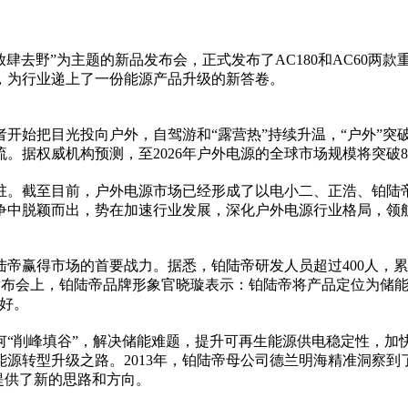
放肆去野”为主题的新品发布会，正式发布了AC180和AC60
，为行业递上了一份能源产品升级的新答卷。
开始把目光投向户外，自驾游和“露营热”持续升温，“户外”
。据权威机构预测，至2026年户外电源的全球市场规模将突破8
驻。截至目前，户外电源市场已经形成了以电小二、正浩、铂陆帝
争中脱颖而出，势在加速行业发展，深化户外电源行业格局，领
帝赢得市场的首要战力。据悉，铂陆帝研发人员超过400人，累
发布会上，铂陆帝品牌形象官晓璇表示：铂陆帝将产品定位为储能
好。
何“削峰填谷”，解决储能难题，提升可再生能源供电稳定
性
，加
能源转型升级之路。2013年，铂陆帝母公司德兰明海精准洞察
提供了新的思路和方向。