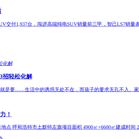
适
UV交付1,937台，闯进高端纯电SUV销量前三甲，智己LS7销
3招轻松化解
就是要……生活中的诱惑无处不在，而孩子的要求无孔不入。家
魅力！
呼和浩特市土默特左旗项目面积 4900㎡+6600㎡建成时间 20