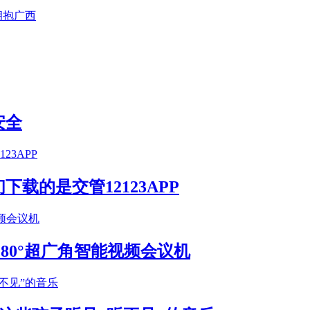
拥抱广西
安全
载的是交管12123APP
S 180°超广角智能视频会议机