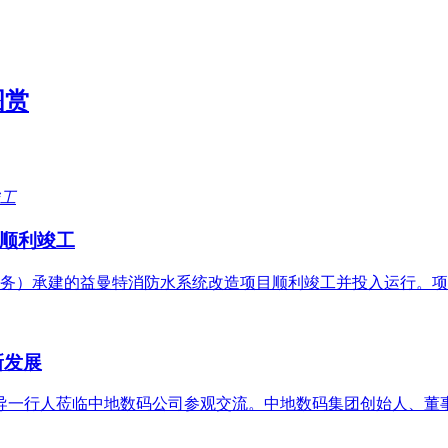
图赏
顺利竣工
务）承建的益曼特消防水系统改造项目顺利竣工并投入运行。项
新发展
领导一行人莅临中地数码公司参观交流。中地数码集团创始人、董