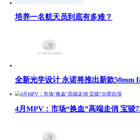
培养一名航天员到底有多难？
全新光学设计 永诺将推出新款50mm f/1
4月MPV：市场“换血”高端走俏 宝骏7