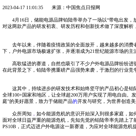
2023-04-17 11:01:35 来源：中国焦点日报网
4月16日，储能电源品牌铂陆帝举办了一场以“带电出发，
对这两款产品的研发初衷、研发历程和创新技术做了深度解析
去年以来，伴随着
疫情
政策的全面放开，越来越多的消费者
下，户外电源市场极速扩张，并逐渐成为21世纪能源市场的主流
高歌猛进的赛道，自然也吸引了不少户外电源品牌纷纷进
在此背景之下，铂陆帝携重磅产品强势来袭，于激烈的行业竞
这其中，持续进步的研发技术和始终坚守的产品初心是铂陆
全球100+
国家
和地区，让全球超200万用户实现了用电自由。
庭”的美好愿景，致力于储能产品
的
开发与研究，为世界创造美
众所周知
，
如今能源
危机
的意识开始深入到很多家庭，如
面对全球日益严重的能源
危机
，先知先觉的铂陆帝率先踏上了
PS10B，正式迈进户外电源这一新赛道，为应对全球能源
危机