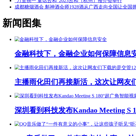
“万里挑一 童话云和”2023云和（杭州）推介会举行
成都糖烟酒会 斛神酒会师1928酒从广西走向全国让全国
新闻图集
金融科技下，金融企业如何保障信息
主播雨化田们再接新活，这次让网友们下
深圳看到科技发布Kandao Meeting 