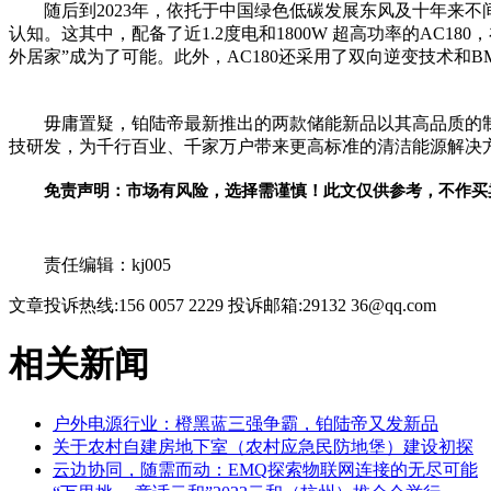
随后到2023年，依托于中国绿色低碳发展东风及十年来不
认知。这其中，配备了
近
1.2度电和1800W 超高功率的A
外居家”成为了可能。此外，AC180还采用了双向逆变技术和B
毋庸置疑，铂陆帝最新推出的两款储能新品以其高品质的
技研发，为千行百业、千家万户带来更高标准的清洁能源解决
免责声明：市场有风险，选择需谨慎！此文仅供参考，不作买
关键词：
责任编辑：kj005
文章投诉热线:156 0057 2229 投诉邮箱:29132 36@qq.com
相关新闻
户外电源行业：橙黑蓝三强争霸，铂陆帝又发新品
关于农村自建房地下室（农村应急民防地堡）建设初探
云边协同，随需而动：EMQ探索物联网连接的无尽可能