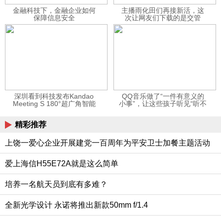
金融科技下，金融企业如何
主播雨化田们再接新活，这
保障信息安全
次让网友们下载的是交管
12123APP
深圳看到科技发布Kandao
QQ音乐做了“一件有意义的
Meeting S 180°超广角智能
小事”，让这些孩子听见“听不
视频会议机
见”的音乐
精彩推荐
上饶一爱心企业开展建党一百周年为平安卫士加餐主题活动
爱上海信H55E72A就是这么简单
培养一名航天员到底有多难？
全新光学设计 永诺将推出新款50mm f/1.4