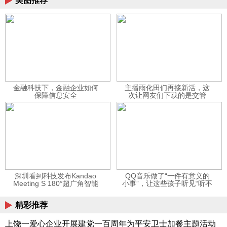
美图推荐
金融科技下，金融企业如何
主播雨化田们再接新活，这
保障信息安全
次让网友们下载的是交管
12123APP
深圳看到科技发布Kandao
QQ音乐做了“一件有意义的
Meeting S 180°超广角智能
小事”，让这些孩子听见“听不
视频会议机
见”的音乐
精彩推荐
上饶一爱心企业开展建党一百周年为平安卫士加餐主题活动