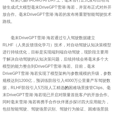
在第八届HAOMO AI DAY上，毫末智行正式发布自动驾
驶生成式大模型毫末DriveGPT雪湖·海若，并宣布正式对外开
放合作。毫末DriveGPT雪湖·海若的发布将重塑智能驾驶技术
路线。
毫末DriveGPT雪湖·海若通过引入驾驶数据建立
RLHF（人类反馈强化学
习
）技术，对自动驾驶认知决策模型
进行持续优化，目标是实现端到端自动驾驶，现阶段主要用
于解决自动驾驶的认知决策问题，后续持续会将毫末多个大
模型的能力整合到DriveGPT雪湖·海若。目前，毫末
DriveGPT雪湖·海若实现了模型架构与参数规模的升级，参数
规模达到1200亿，预训练阶段引入4000万公里量产车驾驶数
据，RLHF阶段引入5万段人工精选
的
困难场景接管Clips。毫
末DriveGPT雪湖·海若现已开启对限量首批客户的开放合作。
同时毫末雪湖·海若将携手合作伙伴逐步探讨四大应用能力，
包括智能驾驶、驾驶场景识别、驾驶行为验证、困难场景脱