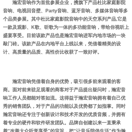
瀚宏音响作为首批参展企业，携
旗下产品杜比家庭影院
音响、电视回音壁、Party音响、蓝牙音响、多媒体音响等多
个品类参展。其中杜比家庭影院音响中的天空系列产品,它是
一款及观影、K歌、听歌为一体的多功能音响，带给你视听上
盛宴享受。目前该款产品也是瀚宏音响进军内地市场的一块
敲门砖。该款产品在内地
平
台上线以来，凭借着精美的设
计、高质量的品质、高
性
价比收获了一致好评。
瀚宏音响凭借着自身的优势，吸引很多前来观看的客
商。面对前来驻足观看的商客对于产品提出疑问时，瀚宏音
响工作人员都能对答如流。这得益于瀚宏音响拥有着自己优
秀的销售团队，对于产品的功能以及优势都了如指掌。同时
瀚宏音响还专注于创新设计和技术开发的优质音频，并拥有
着专业的硬件和软件研发团队。品牌自创建以来一直秉承
着“改善大众听觉享受”的宗旨，把“让音乐陪伴生活
”
作为瀚