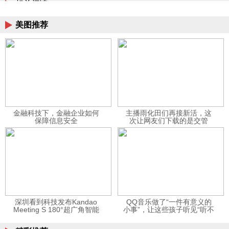
相关阅读
美图推荐
金融科技下，金融企业如何
主播雨化田们再接新活，这
保障信息安全
次让网友们下载的是交管
12123APP
深圳看到科技发布Kandao
QQ音乐做了“一件有意义的
Meeting S 180°超广角智能
小事”，让这些孩子听见“听不
视频会议机
见”的音乐