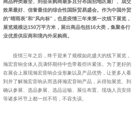
商品种类最全、到会采购商最多且分布国别地区最广、成交
效果最好、信誉最佳的综合
性
国际贸易盛会。作为中国外贸
的“晴雨表”和“风向标”，
也是
疫情
三年来第一次线下展览，
展览规模达150万
平
方米，展出商品包括16大类，集聚各行
业优质供应商和境内外采购商。
疫情
三年之后，终于迎来了规模如此盛大的线下展览，
瀚宏音响全体人员满怀期待中也带着些许紧张。为了更好的
在展会上展现瀚宏音响企业形象以及产品优势，让更多人看
到并了解瀚宏音响从而选择瀚宏音响产品，从得知展览、到
确认参展、选品参展、选品运输、展位布置、现场人员安排
等诸多环节上都一丝不苟，不容失误。