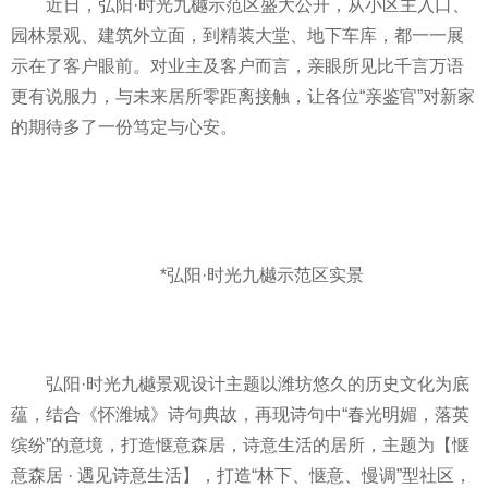
近
日，弘阳·时光九樾示范区盛大公开，从小区主入口、
园林景观、建筑外立面，到精装大堂、地下车库，都一一展
示在了客户眼前。对业主及客户而言，亲眼所见比千言万语
更有说服力，与未来居所零距离接触，让各位“亲鉴官”对新家
的期待多了一份笃定与心安。
*弘阳·时光九樾示范区实景
弘阳·时光九樾景观设计主题以潍坊悠久的历史文化为底
蕴，结合《怀潍城》诗句典故，再现诗句中“春光明媚，落英
缤纷”的意境，打造惬意森居，诗意生活的居所，主题为【惬
意森居 · 遇见诗意生活】，打造“林下、惬意、慢调”型社区，