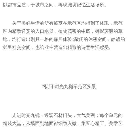
以都市品质，于城市之间，再现潍坊记忆生活场所。
关于美好生活的所有畅享在示范区均得到了体现，示范
区内精致迎宾的入口水景，植物茂密的中庭，树影斑驳的草
地，均打造出别具一格的森居体验 ;敞阔的休憩空间，静谧的
邻里社交空间，也给业主营造出精致的诗意生活感受。
*弘阳·时光九樾示范区实景
走进时光九樾，
近
观石材门头，大气美观；每个单元的
精装大堂，从墙面到地面都细致入微，集匠心精工、美学艺