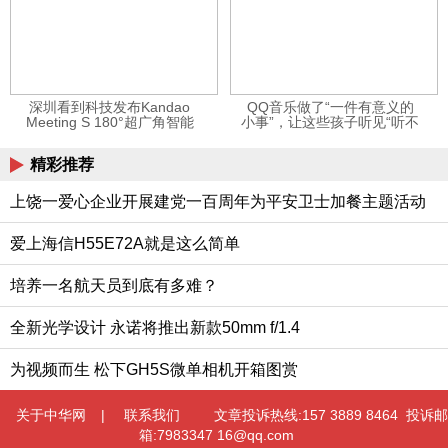
深圳看到科技发布Kandao
QQ音乐做了“一件有意义的
Meeting S 180°超广角智能
小事”，让这些孩子听见“听不
视频会议机
见”的音乐
精彩推荐
上饶一爱心企业开展建党一百周年为平安卫士加餐主题活动
爱上海信H55E72A就是这么简单
培养一名航天员到底有多难？
全新光学设计 永诺将推出新款50mm f/1.4
为视频而生 松下GH5S微单相机开箱图赏
关于中华网
|
联系我们
文章投诉热线:157 3889 8464 投诉邮
箱:7983347 16@qq.com