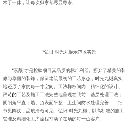
术于一体，让每次归家都尽显尊崇。
*弘阳·时光九樾示范区实景
“素颜”才是检验项目真品质的标准利器。摒弃了精美的装
修与华丽的装饰，保留建筑最初的工艺形态，时光九樾真实
地还原了家的每一寸空间。工法样板间内，精细化的设计、
严苛
的
工艺及施工工法完整地呈现在眼前：基层处理工法；
阴阳角
平
直；墙、顶表面
平
整；卫生间防水处理完善……细
节见阵仗，品质清晰可见。弘阳·时光九樾，以高标准的施工
管理及精细化工序流程打动了在场的每一位客户。