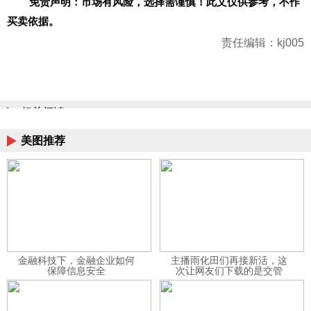
免责声明：市场有风险，选择需谨慎！此文仅供参考，不作
买卖依据。
责任编辑：kj005
相关阅读
美图推荐
金融科技下，金融企业如何
主播雨化田们再接新活，这
保障信息安全
次让网友们下载的是交管
12123APP