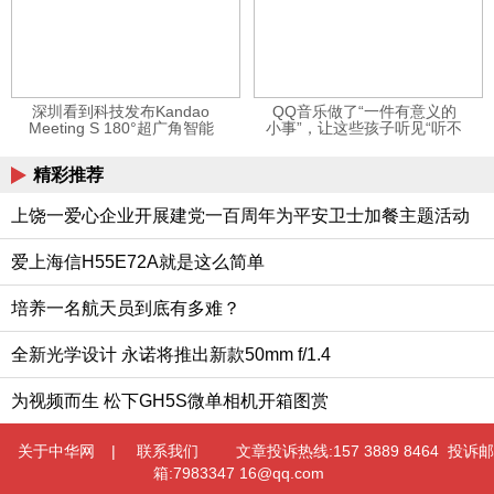
深圳看到科技发布Kandao
QQ音乐做了“一件有意义的
Meeting S 180°超广角智能
小事”，让这些孩子听见“听不
视频会议机
见”的音乐
精彩推荐
上饶一爱心企业开展建党一百周年为平安卫士加餐主题活动
爱上海信H55E72A就是这么简单
培养一名航天员到底有多难？
全新光学设计 永诺将推出新款50mm f/1.4
为视频而生 松下GH5S微单相机开箱图赏
关于中华网
|
联系我们
文章投诉热线:157 3889 8464 投诉邮
箱:7983347 16@qq.com