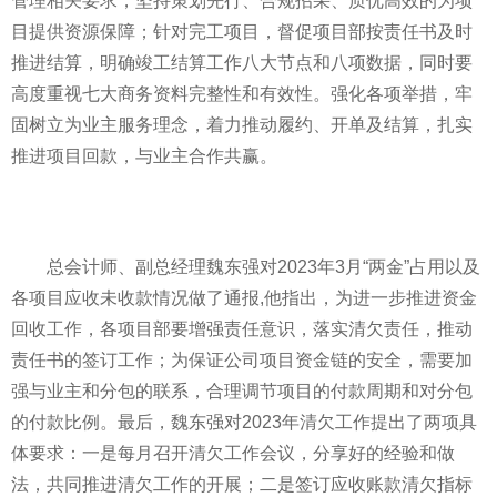
管理相关要求，坚持策划先行、合规招采、质优高效的为项
目提供资源保障；针对完工项目，督促项目部按责任书及时
推进结算，明确竣工结算工作八大节点和八项数据，同时要
高度重视七大商务资料完整
性
和有效
性
。强化各项举措，牢
固树立为业主服务理念，着力推动履约、开单及结算，扎实
推进项目回款，与业主合作共赢。
总会计师、副总经理魏东强对2023年3月“两金”占用以及
各项目应收未收款情况做了通报,他指出，为进一步推进资金
回收工作，各项目部要增强责任意识，
落实
清欠责任，推动
责任书的签订工作；为保证公司项目资金链的安全，需要加
强与业主和分包的联系，合理调节项目的付款周期和对分包
的付款比例。最后，魏东强对2023年清欠工作提出了两项具
体要求：一是每月召开清欠工作会议，分享好的经验和做
法，共同推进清欠工作的开展；二是签订应收账款清欠指标