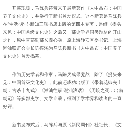
开幕现场，马陈兵还带来了最新著作《人中吕布：中国
养子文化史》，并举行了新书首发仪式。这本新著是马陈兵
在“生活·读书·新知三联书店出版的第四本专著，是继《提头
来见：中国首级文化史》之后又一部史学界同类题材的开山
之作，原中宣部副
部长
龚心瀚、原上海静安区委
书记
、上海
潮汕联谊会会长陈振鸿为马陈兵新书《人中吕布：中国养子
文化史》首发揭幕。
作为历史学者和作家，马陈兵成果斐然，除了《提头来
见：中国首级文化史》，此前还成功出版了《带着花椒去上
朝：古杀十九式》《潮汕往事·潮汕浪话》《周旋之死：出南
朝记》等多部史学、文学专著，得到了学术界和读者的一直
好评。
新书发布式后，马陈兵与原《新民周刊》社社长、《文