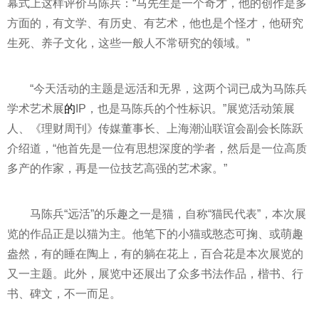
幕式上这样评价马陈兵：“马先生是一个奇才，他的创作是多
方面的，有文学、有历史、有艺术，他也是个怪才，他研究
生死、养子文化，这些一般人不常研究的领域。”
“今天活动的主题是远活和无界，这两个词已成为马陈兵
学术艺术展
的
IP，也是马陈兵的个
性
标识。”展览活动策展
人、《
理财
周刊》传媒董事长、上海潮汕联谊会副会长陈跃
介绍道，“他首先是一位有思想深度的学者，然后是一位高质
多产的作家，再是一位技艺高强的艺术家。”
马陈兵“远活”的乐趣之一是猫，自称“猫民代表”，本次展
览的作品正是以猫为主。他笔下的小猫或憨态可掬、或萌趣
盎然，有的睡在陶上，有的躺在花上，百合花是本次展览的
又一主题。此外，展览中还展出了众多书法作品，楷书、行
书、碑文，不一而足。