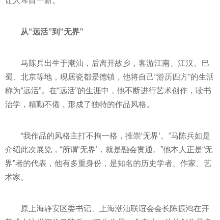
让人耳目一新。”
从“远活”到“无界”
马陈兵出生于潮汕，后离开故乡，客游江南、江汉、巴
蜀、北京等地，现居瓷都景德镇，他将自己“游历四方”的生活
称为“远活”。在“远活”的生涯中，他不断进行艺术创作，读书
治学，精勤不倦，形成了独特的作品风格。
“我作品的风格主打不拘一格，推崇‘无界’。”马陈兵如是
介绍此次展览，“所谓‘无界’，就是融会贯通。”他本人正是“无
界”者的代表，他有多重身份，是知名的历史学者、作家、艺
术家。
原上海静安区委
书记
、上海潮汕联谊会会长陈振鸿在开