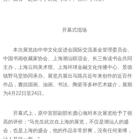
开幕式现场
本次展览由中华文化促进会国际交流
基金
管理委员会、
中国书画收藏家协会、上海潮汕联谊会、长三角读书会共同
主办，上海云间美术馆、上海环球
金融
文化传播中心、景德
镇野马堂协同承办。展览共展出马陈兵
近
年来创作的
近
百件
作品，囊括国画、油画、书法、陶瓷等多种艺术媒介，展期
为4月22日至24日。
开幕式上，原中宣部副
部长
龚心瀚对本次展览给予了很
高的评价：“马先生此次在上海的展览，不仅是潮汕人的盛
会，也是上海的盛会，他的作品非常舒爽，没有任何束缚，