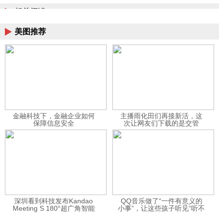
相关阅读
美图推荐
金融科技下，金融企业如何
主播雨化田们再接新活，这
保障信息安全
次让网友们下载的是交管
12123APP
深圳看到科技发布Kandao
QQ音乐做了“一件有意义的
Meeting S 180°超广角智能
小事”，让这些孩子听见“听不
视频会议机
见”的音乐