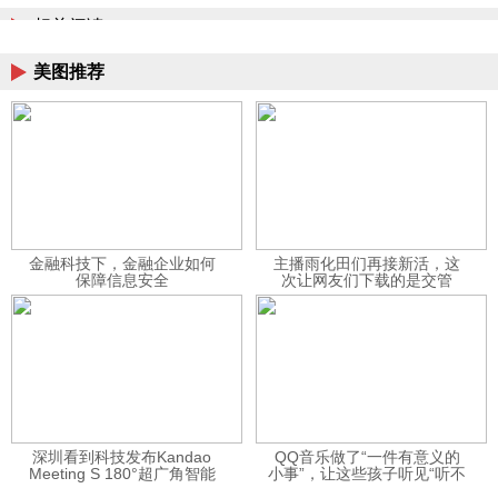
相关阅读
美图推荐
金融科技下，金融企业如何
主播雨化田们再接新活，这
保障信息安全
次让网友们下载的是交管
12123APP
深圳看到科技发布Kandao
QQ音乐做了“一件有意义的
Meeting S 180°超广角智能
小事”，让这些孩子听见“听不
视频会议机
见”的音乐