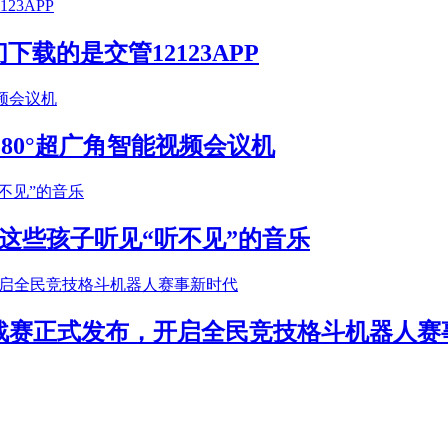
载的是交管12123APP
S 180°超广角智能视频会议机
这些孩子听见“听不见”的音乐
年挑战赛正式发布，开启全民竞技格斗机器人赛