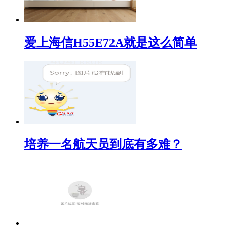
爱上海信H55E72A就是这么简单
培养一名航天员到底有多难？