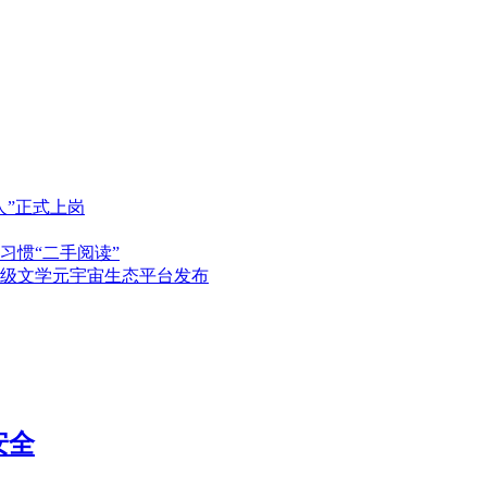
人”正式上岗
习惯“二手阅读”
级文学元宇宙生态平台发布
安全