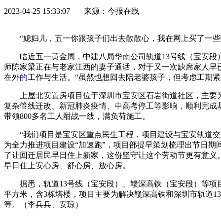
2023-04-25 15:33:07 来源：今报在线
“媳妇儿，五一你跟孩子们出去散散心，我在网上买了一些
临
近
五一黄金周，中建八局华南公司轨道13号线（宝安
师陈家梁正在与老家江西的妻子通话，对于又一次缺席家人早已
在外
的
工作与生活。“虽然也想回去陪老婆孩子，但考虑工期紧
上屋北安置房项目位于深圳市宝安区石岩街道社区，主要
复杂管线迁改、
新冠
肺炎
疫情
、中高考停工等影响，顺利完成
带领800多名工人酣战一线，满负荷施工。
“我们项目是宝安区重点民生工程，项目建设与宝安轨道交
为全力推进项目建设“加速跑”，项目部提早策划梳理出节日
了让回迁居民早日住上新家，这份坚守让这个劳动节更有意义
早日住上安心房、舒心房、放心房。
据悉，轨道13号线（宝安段）、赣深高铁（宝安段）等项
平
方米，含3栋塔楼，项目主要为解决赣深高铁和深圳市轨道1
等。（李兵兵、安琼）