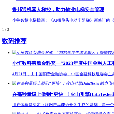
鲁邦通机器人梯控，助力物业电梯安全管理
小鲁智慧电梯插画：《AI摄像头电动车阻梯》新修订的
1
/ 3
数码推荐
小恒数科荣膺金科奖—“2023年度中国金融人工
4月21日，由中国消费金融协会、中国金融科技组委会主
在毫秒量级上做到“更快”！火山引擎DataTest
用户体验是决定互联网产品能否长久生存的基础，每一个