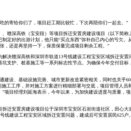
吃的寄给你们了，项目赶工期比较忙，下次再陪你们一起去。”
段）、赣深高铁（宝安段）等项目拆迁安置房建设项目（以下简称
制定好的出游计划，他只能“买点东西”弥补自己内心的亏欠。
张，还是再坚持一下，保质保量完成项目剩余工程。”
为解决赣深高铁和深圳市轨道13号线建设工程宝安区域拆迁安置
基坑支护、桩基施工等一系列标志
性
节点。为确保今年交付目标
通建设、基础设施完善、城市更新改造紧密相关，同时也关乎6
期间施工工序，并对施工方案进行精细部署与交底，项目管理人员
。”项目经理刘延海表示，今年以来，为加快建设进度与质量，
目拆迁安置房建设项目位于深圳市宝安区石岩街道社区，田心大道与
3号线建设工程宝安区域拆迁安置问题，建成后可安置居民625