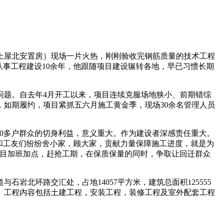
上屋北安置房）现场一片火热，刚刚验收完钢筋质量的技术工程
从事工程建设10余年，他跟随项目建设辗转各地，早已
习
惯长期
问题。自去年4月开工以来，项目连续克服场地狭小、前期错综
，如期履约，项目紧抓五六月施工黄金季，现场30余名管理人员
00多户群众的切身利益，意义重大。作为建设者深感责任重大。
和工友们纷纷舍小家，顾大家，贡献力量保障施工进度，就是为
项目加班加点，赶抢工期，在保质保量的同时，争取让回迁群众
石岩北环路交汇处，占地14057
平
方米，建筑总面积125555
户。工程内容包括土建工程，安装工程，装修工程及室外配套工程