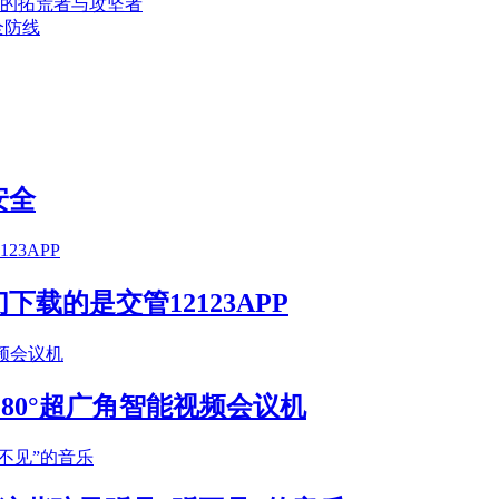
的拓荒者与攻坚者
全防线
安全
载的是交管12123APP
S 180°超广角智能视频会议机