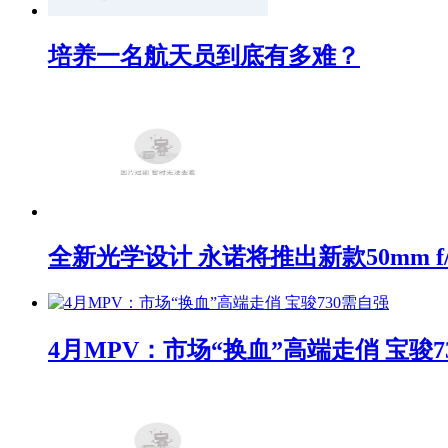
培养一名航天员到底有多难？
全新光学设计 永诺将推出新款50mm f/1
4月MPV：市场“换血”高端走俏 宝骏7