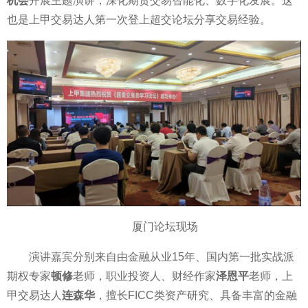
机会
开展主题演讲，深化期货交易智能化、数字化发展。这
也是上甲交易达人第一次登上超交论坛分享交易经验。
厦门论坛现场
演讲嘉宾分别来自由
金融
从业15年、国内第一批实战派
期权专家
顿修
老师，职业
投资
人、财经作家
泽恩
平
老师，上
甲交易达人
连森华
，擅长FICC类资产研究、具备丰富的
金融