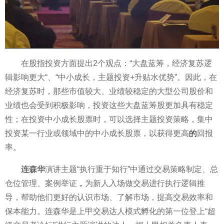
在股指
投资
方面提出2个观点：“大盘蓝筹，经济复苏逻
辑影响更大“、“中小成长，主题
投资
+升贴水优势”。因此，在
经济复苏时，那些市值较大、业绩较稳定的大型公司股价和
业绩也会受到积极影响，
投资
这些大盘蓝筹股更加具有稳定
性
；在
投资
中小成长
股票
时，可以选择主题
投资
策略，集中
投资
某一行业或领域中的中小成长
股票
，以获得更高
的
回报
率。
连森华
演讲主题“执行重于知行”中通过交易策略制定、总
仓位管理、案例举证
，
为新人入场做交易进行执行逻辑推
导，帮助他们更好的认识市场、了解市场，提高交易效率和
保本能力。连森华是上甲交易达人模式孵化的第一位登上“超