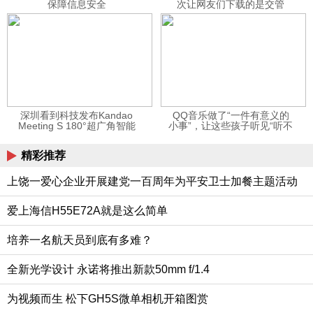
保障信息安全
次让网友们下载的是交管
12123APP
深圳看到科技发布Kandao
QQ音乐做了“一件有意义的
Meeting S 180°超广角智能
小事”，让这些孩子听见“听不
视频会议机
见”的音乐
精彩推荐
上饶一爱心企业开展建党一百周年为平安卫士加餐主题活动
爱上海信H55E72A就是这么简单
培养一名航天员到底有多难？
全新光学设计 永诺将推出新款50mm f/1.4
为视频而生 松下GH5S微单相机开箱图赏