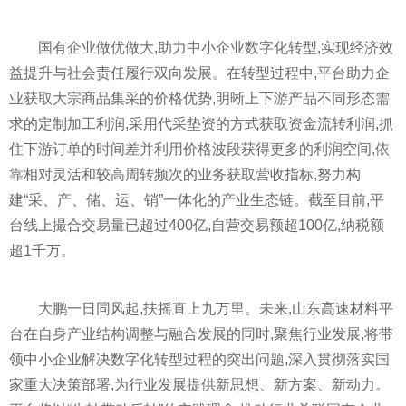
国有企业做优做大,助力中小企业数字化转型,实现经济效
益提升与社会责任履行双向发展。在转型过程中,
平
台助力企
业获取大宗商品集采的价格优势,明晰上下游产品不同形态需
求的定制加工利润,采用代采垫资的方式获取资金流转利润,抓
住下游订单的时间差并利用价格波段获得更多的利润空间,依
靠相对灵活和较高周转频次的业务获取营收指标,努力构
建“采、产、储、运、销”一体化的产业生态链。截至目前,
平
台线上撮合交易量已超过400亿,自营交易额超100亿,纳税额
超1千万。
大鹏一日同风起,扶摇直上九万里。未来,山东高速材料
平
台在自身产业结构调整与融合发展的同时,聚焦行业发展,将带
领中小企业解决数字化转型过程的突出问题,深入
贯彻
落实
国
家
重大决策部署,为行业发展提供新思想、新方案、新动力。