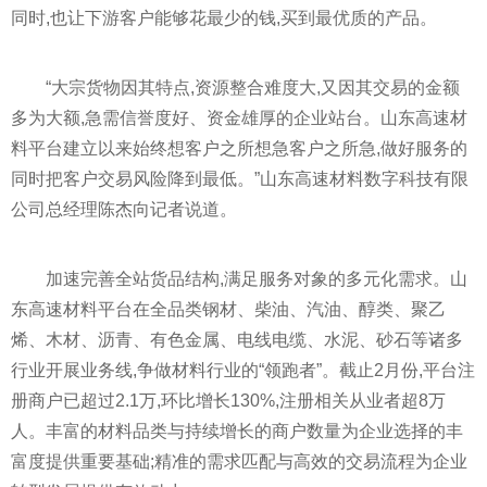
同时,也让下游客户能够花最少的钱,买到最优质的产品。
“大宗货物因其特点,资源整合难度大,又因其交易的金额
多为大额,急需信誉度好、资金雄厚的企业站台。山东高速材
料
平
台建立以来始终想客户之所想急客户之所急,做好服务的
同时把客户交易风险降到最低。”山东高速材料数字科技有限
公司总经理陈杰向记者说道。
加速完善全站货品结构,满足服务对象的多元化需求。山
东高速材料
平
台在全品类钢材、柴油、汽油、醇类、聚乙
烯、木材、沥青、有色金属、电线电缆、水泥、砂石等诸多
行业开展业务线,争做材料行业的“领跑者”。截止2月份,
平
台注
册商户已超过2.1万,环比增长130%,注册相关从业者超8万
人。丰富的材料品类与持续增长的商户数量为企业选择的丰
富度提供重要基础;精准的需求匹配与高效的交易流程为企业