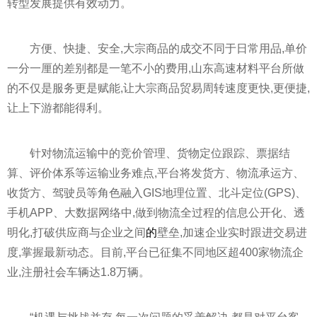
转型发展提供有效动力。
方便、快捷、安全,大宗商品的成交不同于日常用品,单价
一分一厘的差别都是一笔不小的费用,山东高速材料
平
台所做
的不仅是服务更是赋能,让大宗商品贸易周转速度更快,更便捷,
让上下游都能得利。
针对物流运输中的竞价管理、货物定位跟踪、票据结
算、评价体系等运输业务难点,
平
台将发货方、物流承运方、
收货方、驾驶员等角色融入GIS地理位置、北斗定位(GPS)、
手机APP、大数据网络中,做到物流全过程的信息公开化、透
明化,打破供应商与企业之间
的
壁垒,加速企业实时跟进交易进
度,掌握最新动态。目前,
平
台已征集不同地区超400家物流企
业,注册社会车辆达1.8万辆。