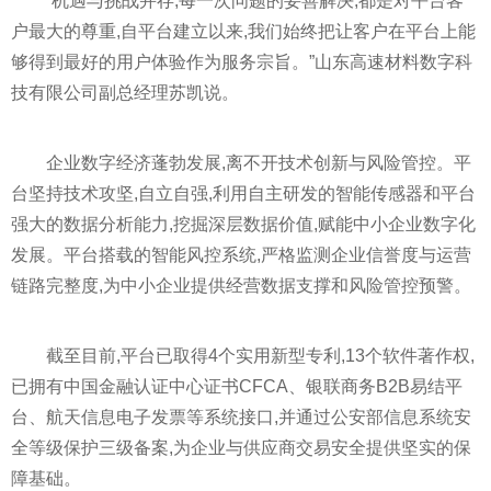
“机遇与挑战并存,每一次问题的妥善解决,都是对
平
台客
户最大的尊重,自
平
台建立以来,我们始终把让客户在
平
台上能
够得到最好的用户体验作为服务宗旨。”山东高速材料数字科
技有限公司副总经理苏凯说。
企业数字经济蓬勃发展,离不开技术创新与风险管控。
平
台坚持技术攻坚,自立自强,利用自主研发的智能传感器和
平
台
强大的数据分析能力,挖掘深层数据价值,赋能中小企业数字化
发展。
平
台搭载的智能风控系统,严格监测企业信誉度与运营
链路完整度,为中小企业提供经营数据支撑和风险管控预警。
截至目前,
平
台已取得4个实用新型专利,13个软件著作权,
已拥有中国
金融
认证中心证书CFCA、银联商务B2B易结
平
台、航天信息电子发票等系统接口,并通过公安部信息系统安
全等级保护三级备案,为企业与供应商交易安全提供坚实的保
障基础。