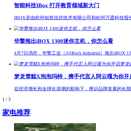
智能科技IBox 打开教育领域新大门
IBOX是由杭州知筑信息技术有限公司和杭州万霆科技
华擎推出iBOX 1300迷你主机，你怎么看
4月7日消息，华擎工业（ASRock Industrial）推出
梦龙雪糕X泡泡玛特，携手代言人阿云嘎为你开
在经济增长和全球化浪潮的影响下，辨识品牌发展的长期
1
/ 3
家电推荐