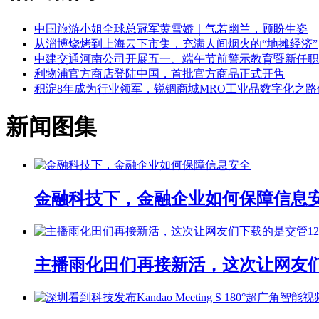
中国旅游小姐全球总冠军黄雪娇｜气若幽兰，顾盼生姿
从淄博烧烤到上海云下市集，充满人间烟火的“地摊经济”
中建交通河南公司开展五一、端午节前警示教育暨新任职
利物浦官方商店登陆中国，首批官方商品正式开售
积淀8年成为行业领军，锐锢商城MRO工业品数字化之路
新闻图集
金融科技下，金融企业如何保障信息
主播雨化田们再接新活，这次让网友们下