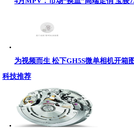
4月MPV：市场“换血”高端走俏 宝骏7
为视频而生 松下GH5S微单相机开箱
科技推荐