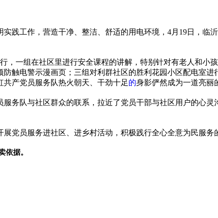
明实践工作，营造干净、整洁、舒适的用电环境，4月19日，临
进行，一组在社区里进行安全课程的讲解，特别针对有老人和小
预防触电警示漫画页；三组对利群社区的胜利花园小区配电室进行
虹
共产党
员服务队热火朝天、干劲十足
的
身影俨然成为一道亮丽
员服务队与社区群众的联系，拉
近
了党员干部与社区用户的心灵
开展党员服务进社区、进乡村活动，积极践行全心全意为民服务
卖依据。