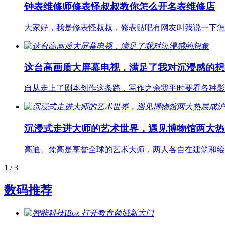
钟表维修师修表怪叔叔教你怎么开名表维修店
大家好，我是修表怪叔叔，修表贴吧有网友叫我说一下怎
这台高画质大屏幕电视，满足了我对沉浸感的想
自从走上了剧本创作这条路，写作之余我平时要看各种影
沉浸式走进大师的艺术世界，遇见博物馆两大热
高迪、梵高是享誉全球的艺术大师，两人各自在建筑和绘
1
/ 3
数码推荐