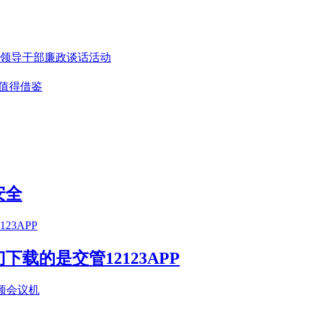
领导干部廉政谈话活动
值得借鉴
安全
载的是交管12123APP