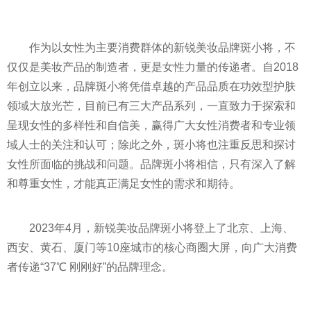
作为以女
性
为主要消费群体的新锐美妆品牌斑小将，不
仅仅是美妆产品的制造者，更是女
性
力量的传递者。自2018
年创立以来，品牌斑小将凭借卓越的产品品质在功效型护肤
领域大放光芒，目前已有三大产品系列，一直致力于探索和
呈现女
性
的多样
性
和自信美，赢得广大女
性
消费者和专业领
域人士的关注和认可；除此之外，斑小将也注重反思和探讨
女
性
所面临的挑战和问题。品牌斑小将相信，只有深入了解
和尊重女
性
，才能真正满足女
性
的需求和期待。
2023年4月，新锐美妆品牌斑小将登上了北京、上海、
西安、黄石、厦门等10座城市的核心商圈大屏，向广大消费
者传递“37℃ 刚刚好”的品牌理念。