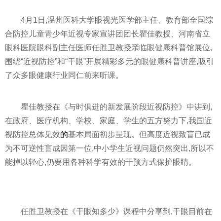
4月1日,温州医科大学眼视光医学部主任、教育部全国综
合防控儿童青少年
近
视专家宣讲团团长瞿佳教授、河南省立
眼科医院眼科副主任医师任胜卫教授亲临眼健康科普馆展位,
围绕“
近
视防控”和“干眼”开展精彩多元的眼健康科普讲座,吸引
了众多眼健康行业同仁前来听课。
瞿佳教授在《与时俱进的新发展阶段
近
视防控》中讲到,
在政府、医疗机构、学校、家庭、学生的五方努力下,我国
近
视防控总体见效
的
基本局面初步呈现。但高度
近
视致盲已成
为不可逆
性
盲成因第一位,中小学生
近
视问题仍然突出,所以不
能掉以轻心,仍要用各种科学有效的干预方式保护眼睛。
任胜卫教授在《干眼知多少》课程中分享到,干眼目前在