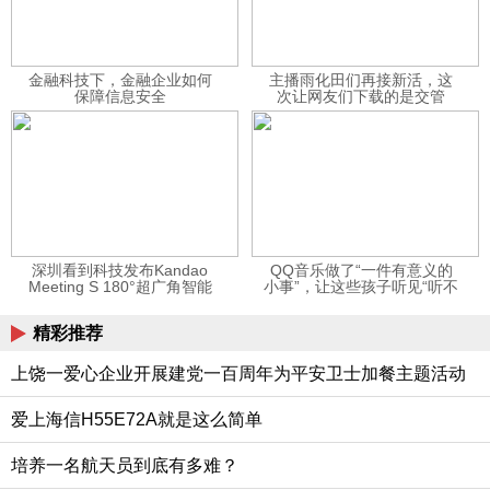
金融科技下，金融企业如何
主播雨化田们再接新活，这
保障信息安全
次让网友们下载的是交管
12123APP
深圳看到科技发布Kandao
QQ音乐做了“一件有意义的
Meeting S 180°超广角智能
小事”，让这些孩子听见“听不
视频会议机
见”的音乐
精彩推荐
上饶一爱心企业开展建党一百周年为平安卫士加餐主题活动
爱上海信H55E72A就是这么简单
培养一名航天员到底有多难？