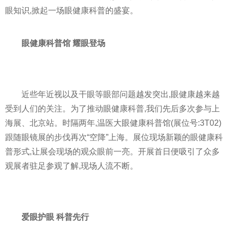
眼知识,掀起一场眼健康科普的盛宴。
眼健康科普馆
耀眼登场
近
些年
近
视以及干眼等眼部问题越发突出,眼健康越来越
受到人们的关注。为了推动眼健康科普,我们先后多次参与上
海展、北京站。时隔两年,温医大眼健康科普馆(展位号:3T02)
跟随眼镜展的步伐再次“空降”上海。展位现场新颖的眼健康科
普形式,让展会现场的观众眼前一亮。开展首日便吸引了众多
观展者驻足参观了解,现场人流不断。
爱眼护眼
科普先行