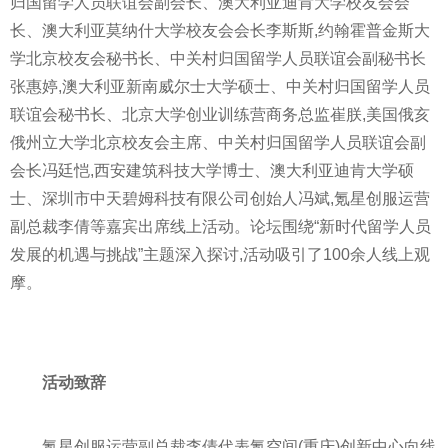
归国留学人员联谊会副会长、澳大利亚迪肯大学校友会会
长、澳大利亚莫纳什大学校友会会长李斯斯,约翰霍普金斯大
学北京校友会秘书长、中关村归国留学人员联谊会副秘书长
张惠婷,澳大利亚新南威尔士大学硕士、中关村归国留学人员
联谊会秘书长、北京大学创业训练营商务总监崔朕,美国俄亥
俄州立大学北京校友会
主席
、中关村归国留学人员联谊会副
会长冯廷恺,西安建筑科技大学博士、澳大利亚迪肯大学硕
士、深圳市中天碧姆科技有限公司创始人冯斌,氪星创服运营
副总裁李倩等嘉宾出席线上活动。论坛围绕“
新时代
留学人员
发展的机遇与挑战”主题深入探讨,活动吸引了100余人线上观
摩。
活动致辞
氪星创服运营副总裁李倩代表氪空间(重庆)创新中心向线