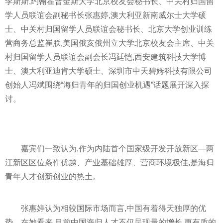
李斯斯,约翰霍普金斯大学北京校友会秘书长、中关村归国留
学人员联谊会副秘书长张惠婷,澳大利亚新南威尔士大学硕
士、中关村归国留学人员联谊会秘书长、北京大学创业训练
营商务总监崔朕,美国俄亥俄州立大学北京校友会
主席
、中关
村归国留学人员联谊会副会长冯廷恺,西安建筑科技大学博
士、澳大利亚迪肯大学硕士、深圳市中天碧姆科技有限公司
创始人冯斌围绕“海归青年的归国创业机遇”话题展开深入探
讨。
嘉宾们一致认为,作为内陆首个
国家
级开发开放新区—两
江新区区位条件优越、产业基础雄厚、营商环境极佳,是海归
青年人才创新创业的热土。
张惠婷认为相较国际市场而言,中国有着得天独厚的优
势。在她看来,目前中国海归人才不仅呈现量的增长,更有质的