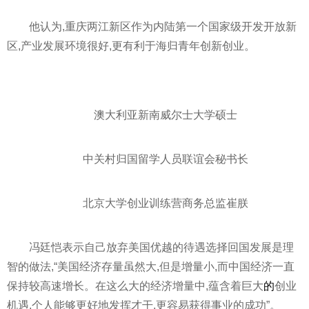
他认为,重庆两江新区作为内陆第一个
国家
级开发开放新
区,产业发展环境很好,更有利于海归青年创新创业。
澳大利亚新南威尔士大学硕士
中关村归国留学人员联谊会秘书长
北京大学创业训练营商务总监崔朕
冯廷恺表示自己放弃美国优越的待遇选择回国发展是理
智的做法,“美国经济存量虽然大,但是增量小,而中国经济一直
保持较高速增长。在这么大的经济增量中,蕴含着巨大
的
创业
机遇,个人能够更好地发挥才干,更容易获得事业的成功”。