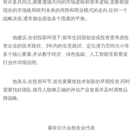
有许多共同点,都要遵循共同的市场逻辑和资本逻辑,需要根据
现在的市场格局研判未来的局势和商业模式的走向,任何一个
战略决策,通常都会面临多个因素的
平
衡。
他建议,在创投新环境下,留学生回国创业或
投资
需考虑
投
资
企业的技术路径、3年内的生意路径、定位潜力空间大小等
多个核心要素,并从数字经济、绿色低碳、人工智能等新赛道
行业作详细说明。
他表示,在
投资
环节,首先要聚焦技术创新的早期
投资
,同时
需要找好团队,
领导人
能够正确的评估产业发展并及时调整品
牌战略。
康奈尔大会校友会代表