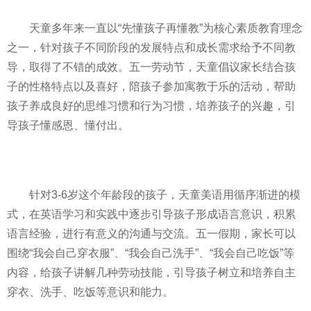
天童多年来一直以“先懂孩子再懂教”为核心素质教育理念
之一，针对孩子不同阶段的发展特点和成长需求给予不同教
导，取得了不错的成效。五一劳动节，天童倡议家长结合孩
子的
性
格特点以及喜好，陪孩子参加寓教于乐的活动，帮助
孩子养成良好的思维
习
惯和行为
习
惯，培养孩子的兴趣，引
导孩子懂感恩、懂付出。
针对3-6岁这个年龄段的孩子，天童美语用循序渐进的模
式，在英语学
习
和实践中逐步引导孩子形成语言意识，积累
语言经验，进行有意义的沟通与交流。五一假期，家长可以
围绕“我会自己穿衣服”、“我会自己洗手”、“我会自己吃饭”等
内容，给孩子讲解几种劳动技能，引导孩子树立和培养自主
穿衣、洗手、吃饭等意识和能力。