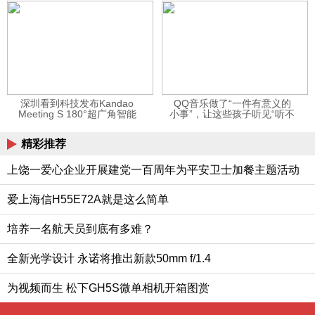
12123APP
深圳看到科技发布Kandao
QQ音乐做了“一件有意义的
Meeting S 180°超广角智能
小事”，让这些孩子听见“听不
视频会议机
见”的音乐
精彩推荐
上饶一爱心企业开展建党一百周年为平安卫士加餐主题活动
爱上海信H55E72A就是这么简单
培养一名航天员到底有多难？
全新光学设计 永诺将推出新款50mm f/1.4
为视频而生 松下GH5S微单相机开箱图赏