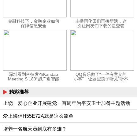
金融科技下，金融企业如何
主播雨化田们再接新活，这
保障信息安全
次让网友们下载的是交管
12123APP
深圳看到科技发布Kandao
QQ音乐做了“一件有意义的
Meeting S 180°超广角智能
小事”，让这些孩子听见“听不
视频会议机
见”的音乐
精彩推荐
上饶一爱心企业开展建党一百周年为平安卫士加餐主题活动
爱上海信H55E72A就是这么简单
培养一名航天员到底有多难？