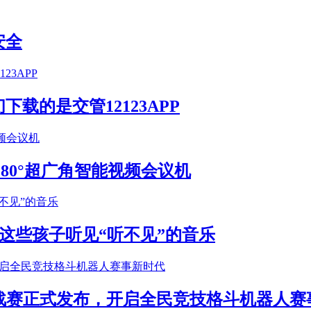
安全
载的是交管12123APP
S 180°超广角智能视频会议机
这些孩子听见“听不见”的音乐
年挑战赛正式发布，开启全民竞技格斗机器人赛