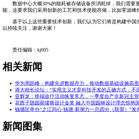
数据中心大概30%的能耗被存储设备所消耗掉，我们需
能，这要求我们采用创新的工艺和技术使能存储，比如零波峰
基于以上这些重要技术创新，我们认为它们将是构建中国
以持续关注，谢谢大家！
关键词：
责任编辑：kj005
相关新闻
华为周跃峰：构建先进数据存力，推动数据基础设施高质
港大校长论坛：“实用主义才是科技开发的正确方式，不
亚辉龙：终端诊疗活动恢复常态，一季度自产非新冠主营业务
花西子隐园获缪斯设计金奖 融入中国园林设计理念惊艳
钱塘区举办“之江同心·钱塘·新潮力一总四分（联盟）”发
新闻图集