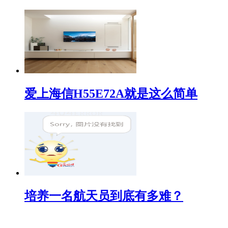
爱上海信H55E72A就是这么简单
培养一名航天员到底有多难？