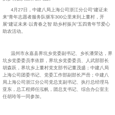
4月27日，中建八局上海公司浙江分公司“建证未
来”青年志愿者服务队驱车300公里来到上董村，开
展“建证未来·以青春之智 助
乡村振兴
”五四青年节爱心
助农活动。
温州市永嘉县界坑乡党委副
书记
、乡长潘荣达，界
坑乡党委
委员
李依群，界坑乡党委
委员
、人武部部长
胡森跃，界坑乡上董村党支部
书记
董茂盛；中建八局
上海公司团委
书记
、党委工作部副部长严喦；中建八
局上海公司浙江分公司党
总
支副
书记
、执行
总
经理马
亚东，
总
工程师任泓帆，团
总
支
书记
、综合办公室
主
任
胡玲等一同参加。