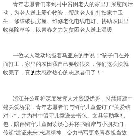
青年志愿者们来到村中贫困老人的家里开展慰问活
动，为老人送上爱心物资，帮助老人们打扫家中卫
生、修缮破损房屋、维修老化电线电灯、协助农田里
收菜除草等，以青春之力为贫困老人送上温暖。
一位老人激动地握着马亚东的手说：“孩子们在外
面打工，家里的农田我自己要收很久，你们这么快就
收完了，真
的
太感谢热心的志愿者们了！”
浙江分公司将深度发挥人才资源优势
，
持续搭建中
建关爱桥梁，青年志愿者们与留守儿童签订了“关爱结
对卡”，并为村中留守儿童送去书包、文具等助学礼
包，陪伴留守儿童阅读谈心并将书籍赠与小朋友们，
传递“建证未来”志愿
精神
，奋力书写更多青春担当故