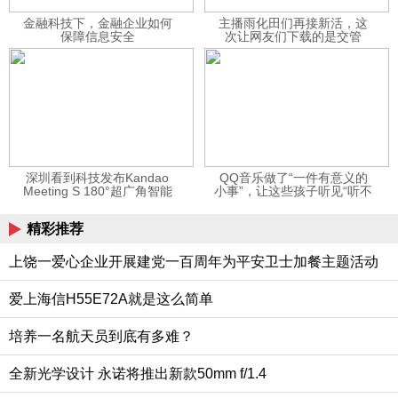
金融科技下，金融企业如何
主播雨化田们再接新活，这
保障信息安全
次让网友们下载的是交管
12123APP
深圳看到科技发布Kandao
QQ音乐做了“一件有意义的
Meeting S 180°超广角智能
小事”，让这些孩子听见“听不
视频会议机
见”的音乐
精彩推荐
上饶一爱心企业开展建党一百周年为平安卫士加餐主题活动
爱上海信H55E72A就是这么简单
培养一名航天员到底有多难？
全新光学设计 永诺将推出新款50mm f/1.4