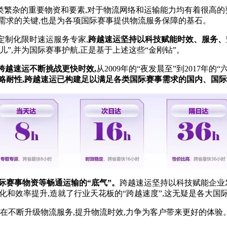
类繁杂的重要物资和要素,对于物流网络和运输能力均有着很高的
需求的关键,也是为各项国际赛事提供物流服务保障的基石。
定制化限时速运服务专家,
跨越速运坚持以科技赋能时效、服务、
儿”,并为国际赛事护航,正是基于上述这些“金刚钻”。
,跨越速运不断挑战更快时效,
从2009年的“夜发晨至”到2017年
略耐
性
,
跨越速运已
构建足以满足
各类国际赛事
需求的国内、国际
际
赛事物资
等
畅通运输
的“底气”
。
跨越速运坚持以科技赋能企业发
优化和效率提升,造就了行业天花板的“跨越速度”,这无疑是各大
也在不断升级物流服务,提升物流时效,力争为客户带来更好的体验