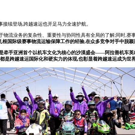
事接续登场,跨越速运也开足马力全速护航。
于物流业务的复杂
性
、重要
性
与协同
性
具有全局的了解;同时,
扎根国际级赛事物流运输保障工作的经验
,
在众多竞争对手中脱颖
是牵手亚洲首个以机车文化为核心的沙漠盛会——阿拉善机车英
都是跨越速运
国际化和
硬实力
的体现,
也彰显
着
跨越速运
成为世