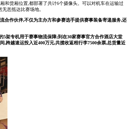
车厢和货厢位置,都部署了共计6个摄像头。可以对机车在运输过
然无恙抵达比赛场地。
流合作伙伴,不仅为主办方和参赛选手提供赛事装备寄递服务,还
的
5
架专机用于赛事物流保障
;
到在
30
家赛事官方合作酒店大堂
间
,
跨越速运投入
近
400
万元
,
共揽收返程行李
7500
余票
,
总货量
近