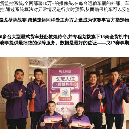
货监控系统,全网部署10万+的摄像头,在每台运输车辆的外部、
管控,通过系统算法对异常情况进行实时预警,从而确保机车可以安
路戈壁挑战赛,跨越速运
同样
受主办方之邀成为
该
赛事官方指定物
0
多台大型厢式货车赶赴敦煌待命
,
并专程划拨旗下
18
架全货机中
赛事提供最细致的保障服务。数据是最好的佐证
——
戈
17
赛事期