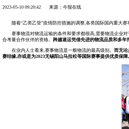
2023-05-10 09:20:42 来源：今报在线
随着“乙类乙管”
疫情
防控措施的调整,各类国际国内重大赛
赛事物流对物流运输的条件和要求都很高,需要物流企业对
合考量合作伙伴的资格。
跨越速运凭借
先进的物流品质
和多年
在业内人士看来,赛事物流是一般物流的最高级别。
而
无论
赛
结缘
,
亦或
是
为
2023无锡阳山马拉松
等国际
赛事提供优质保障,