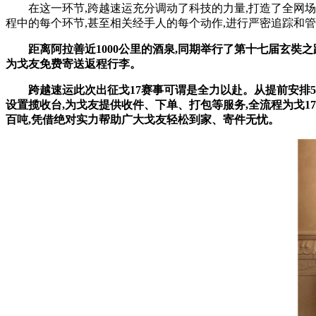
在这一环节,跨越速运充分调动了科技的力量,打造了全网场
程中的每个环节,甚至相关经手人的每个动作,进行严密追踪和
距离
阿拉善
近
1000
公里的酒泉
,
同期举行了
第十七届玄奘之
为戈友免费寄送返程行李。
跨越速运此次出征
戈
17
赛事
可谓是全力以赴
。
从提前安排
5
设置揽收台
,
为戈友提供收件
、
下单
、
打包等服务
,
全流程为戈
17
百吨
,
凭借绝对实力帮助广大戈友轻松到家
、
寄件无忧
。