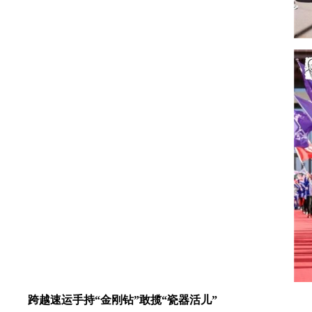
跨越速运手持“金刚钻”敢揽“瓷器活儿”