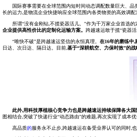
国际赛事需要在全球范围内短时间动态调配数量巨大、品
长的运力,是物流企业快捷响应全球范围内各类物资的高效调配
所谓“没有金刚钻,不揽瓷器活儿。”作为千万家企业首选的
企业提供高
性
价比的定制化运输方案
。
跨越速运敢于揽“瓷器活
“唯快不破”是跨越速运坚信的永恒真理。
在16年的磨练中
日达、次日达、隔日达。目前,
基于
“深耕航空、力保时效”的战
此外
,
用科技厚植核心竞争力也是跨越速运
持续保障各大
国
图相结合,突破了快递行业“动态路由”的难题,再次实现了成本
高品质
的
服务永不止步,跨越速运在备受业界认可的同时,