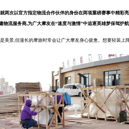
就两次以
官方指定物流合作伙伴
的身份在两项
重磅赛事
中精彩亮
邀物流服务商,为广大摩友在“速度与激情”中追逐英雄梦保驾护
皆是美景,但漫长的摩旅时常会让广大摩友身心疲惫。想要轻装上