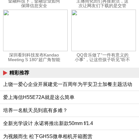
金融科技下，金融企业如何
主播雨化田们再接新活，这
保障信息安全
次让网友们下载的是交管
12123APP
深圳看到科技发布Kandao
QQ音乐做了“一件有意义的
Meeting S 180°超广角智能
小事”，让这些孩子听见“听不
视频会议机
见”的音乐
精彩推荐
上饶一爱心企业开展建党一百周年为平安卫士加餐主题活动
爱上海信H55E72A就是这么简单
培养一名航天员到底有多难？
全新光学设计 永诺将推出新款50mm f/1.4
为视频而生 松下GH5S微单相机开箱图赏