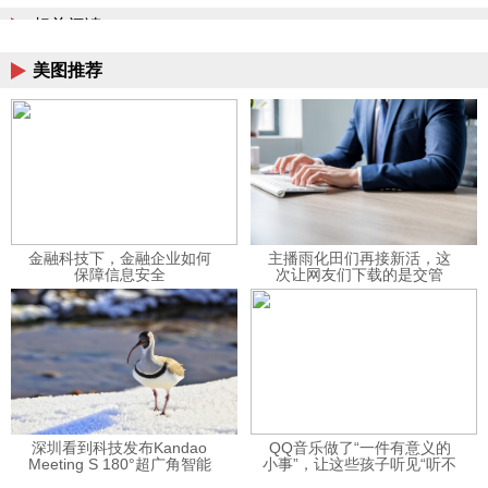
相关阅读
美图推荐
金融科技下，金融企业如何
主播雨化田们再接新活，这
保障信息安全
次让网友们下载的是交管
12123APP
深圳看到科技发布Kandao
QQ音乐做了“一件有意义的
Meeting S 180°超广角智能
小事”，让这些孩子听见“听不
视频会议机
见”的音乐